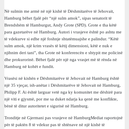
Në sulmin me armë në një kishë të Dëshmitarëve të Jehovait,
Hamburg bëhet fjalë për “një sulm amok”, sipas senatorit të
Brendshëm të Hamburgut, Andy Grote (SPD). Grote e tha këtë
para gazetarëve në Hamburg. Autori i vrasjeve është po ashtu me
të vdekurve si edhe një foshnje shtatëmuajshe e palindur. “Këtë
sulm amok, një krim vrasës të këtij dimensioni, këtë e nuk e
njihnim deri tani”, tha Grote në konferencën e shtypit me policinë
dhe prokurorinë. Bëhet fjalë për një nga vrasjet më të rënda në
Hamburg në kohët e fundit.
Vrasësi në kishën e Dëshmitarëve të Jehovait në Hamburg është
një 35 vjeçar, ish-anëtar i Dëshmitarëve të Jehovait në Hamburg,
Philipp F. Ai është larguar vetë nga ky komunitet me dëshirë para
një viti e gjysmë, por me sa duket ndarja ka qenë me konflikte,
bënë të ditur autoritetet e sigurisë në Hamburg.
Tronditje në Gjermani pas vrasjeve në HamburgMediat raportojnë
për të paktën 8 të vdekur pas të shtënave në një kishë të