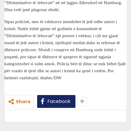
“Dëshmitarëve të Jehovait” në në lagjen Altersdorf në Hamburg.
Disa vetë janë plagosur rëndë.
Sipas policisë, mes të vdekurve mendohet të jetë edhe autori i
krimit. Natën është gjetur në godinën e komunitetit të
“Dëshmitarëve të Jehovait” një person i vdekur, i cili me gjasë
mund të jetë autori i krimit, njoftojnë mediat duke iu referuar të
dhënave policore. Sfondi i vrasjeve në Hamburg ende është i
paqartë, por sipas të dhënave të qarqeve të sigurisë ngjarja
kategorizohet si sulm amok. Policia bëri të ditur, se nuk bëhet fjalë
për vrasës të tjerë dhe se autori i krimit ka qenë i vetëm. Por
hetimet vazhdojnë, thuhet./DW
Facebook
Share