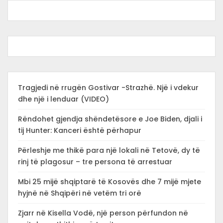
Tragjedi në rrugën Gostivar -Strazhë. Një i vdekur
dhe një i lenduar (VIDEO)
Rëndohet gjendja shëndetësore e Joe Biden, djali i
tij Hunter: Kanceri është përhapur
Përleshje me thikë para një lokali në Tetovë, dy të
rinj të plagosur – tre persona të arrestuar
Mbi 25 mijë shqiptarë të Kosovës dhe 7 mijë mjete
hyjnë në Shqipëri në vetëm tri orë
Zjarr në Kisella Vodë, një person përfundon në