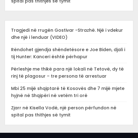
spital pas thithjes së tymit
Tragjedi në rrugën Gostivar -Strazhë. Një i vdekur
dhe një i lenduar (VIDEO)
Rëndohet gjendja shëndetësore e Joe Biden, djali i
tij Hunter: Kanceri është përhapur
Përleshje me thikë para një lokali në Tetovë, dy të
rinj të plagosur – tre persona të arrestuar
Mbi 25 mijë shqiptarë të Kosovës dhe 7 mijë mjete
hyjnë në Shqipëri në vetëm tri orë
Zjarr në Kisella Vodë, një person përfundon në
spital pas thithjes së tymit