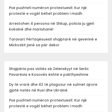
Pse pushteti numëron protestuesit: Kur një
protestë e vogël bëhet problem i madh
Arrestohen 4 persona në Shkup, policia ju gjeti
kokainë dhe mariuhanë!
Taravari: Përfaqësuesit shqiptarë në qeverinë e
Mickoskit janë sa për dekor
Shqipëria pas vizitës së Zelenskyyt në Serbi:
Pavarësia e Kosovës është e pakthyeshme
Dy të vrarë dhe 42 të plagosur në sulmet ajrore
gjatë natës në Rusi dhe Ukrainë
Pse pushteti numëron protestuesit: Kur një
protestë e vogël bëhet problem i madh