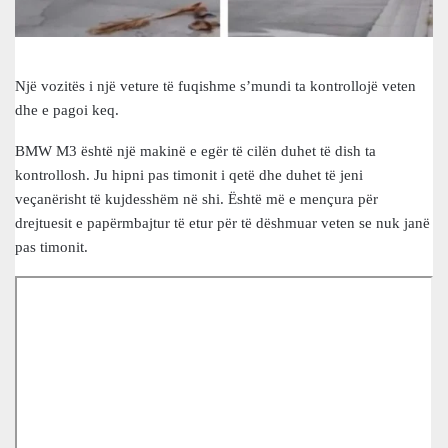
Një vozitës i një veture të fuqishme s’mundi ta kontrollojë veten
dhe e pagoi keq.
BMW M3 është një makinë e egër të cilën duhet të dish ta
kontrollosh. Ju hipni pas timonit i qetë dhe duhet të jeni
veçanërisht të kujdesshëm në shi. Është më e mençura për
drejtuesit e papërmbajtur të etur për të dëshmuar veten se nuk janë
pas timonit.