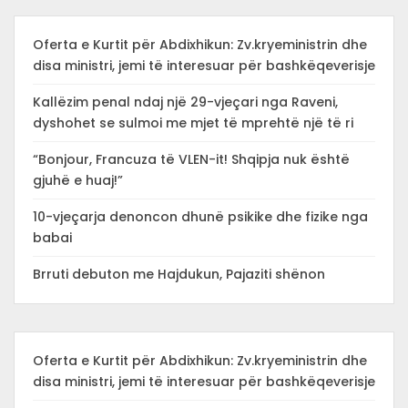
Oferta e Kurtit për Abdixhikun: Zv.kryeministrin dhe
disa ministri, jemi të interesuar për bashkëqeverisje
Kallëzim penal ndaj një 29-vjeçari nga Raveni,
dyshohet se sulmoi me mjet të mprehtë një të ri
“Bonjour, Francuza të VLEN-it! Shqipja nuk është
gjuhë e huaj!”
10-vjeçarja denoncon dhunë psikike dhe fizike nga
babai
Brruti debuton me Hajdukun, Pajaziti shënon
Oferta e Kurtit për Abdixhikun: Zv.kryeministrin dhe
disa ministri, jemi të interesuar për bashkëqeverisje