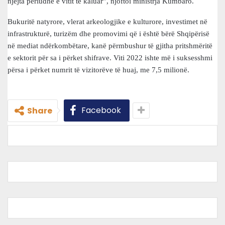
njëjta periudhë e vitit të kaluar”, njoftoi ministrja Kumbaro.
Bukuritë natyrore, vlerat arkeologjike e kulturore, investimet në
infrastrukturë, turizëm dhe promovimi që i është bërë Shqipërisë
në mediat ndërkombëtare, kanë përmbushur të gjitha pritshmëritë
e sektorit për sa i përket shifrave. Viti 2022 ishte më i suksesshmi
përsa i përket numrit të vizitorëve të huaj, me 7,5 milionë.
Facebook
Share