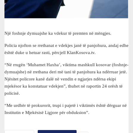
Një foshnje dymuajshe ka vdekur të premten në mëngjes.
Policia njofton se rrethanat e vdekjes janë të panjohura, andaj edhe
është duke u hetuar rasti, përcjell KlanKosova.tv.
“Në rrugën ‘Muhamet Haxha’, viktima mashkull kosovar (foshnje-
dymuajshe) në rrethana deri më tani të panjohura ka ndërruar jetë.
Njësitet policore kanë dalë në vendin e ngjarjes ndërsa ekipi
mjekësor ka konstatuar vdekjen”, thuhet në raportin 24 orësh të
policisë.
“Me urdhër të prokurorit, trupi i pajetë i viktimës është dërguar në
Institutin e Mjekësisë Ligjore për obduksion”.