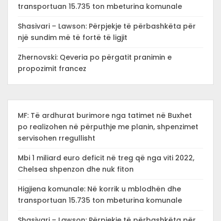
transportuan 15.735 ton mbeturina komunale
Shasivari – Lawson: Përpjekje të përbashkëta për
një sundim më të fortë të ligjit
Zhernovski: Qeveria po përgatit pranimin e
propozimit francez
MF: Të ardhurat burimore nga tatimet në Buxhet
po realizohen në përputhje me planin, shpenzimet
servisohen rregullisht
Mbi 1 miliard euro deficit në treg që nga viti 2022,
Chelsea shpenzon dhe nuk fiton
Higjiena komunale: Në korrik u mblodhën dhe
transportuan 15.735 ton mbeturina komunale
Shasivari – Lawson: Përpjekje të përbashkëta për