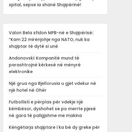
spital, sepse ia shanë Shqipërinë!
Valon Bela sfidon MPB-në e Shqipërisë:
“Kam 22 mirënjohje nga NATO, nuk ka
shqiptar të dytë si unë
Andonovski: Kompanitë mund të
parashtrojnë kërkesë në mënyrë
elektronike
Një grua nga Bjellorusia u gjet vdekur në
një hotel në Ohër
Futbollisti e përplas për vdekje një
këmbësor, dyshohet se po merrte pjesë
në gara të paligjshme me makina
Këngëtarja shqiptare i ka bë dy greke për