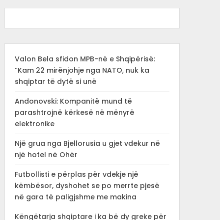
Valon Bela sfidon MPB-në e Shqipërisë:
“Kam 22 mirënjohje nga NATO, nuk ka
shqiptar të dytë si unë
Andonovski: Kompanitë mund të
parashtrojnë kërkesë në mënyrë
elektronike
Një grua nga Bjellorusia u gjet vdekur në
një hotel në Ohër
Futbollisti e përplas për vdekje një
këmbësor, dyshohet se po merrte pjesë
në gara të paligjshme me makina
Këngëtarja shqiptare i ka bë dy greke për