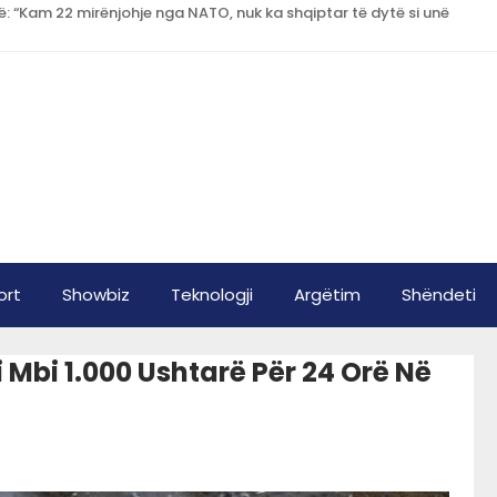
: “Kam 22 mirënjohje nga NATO, nuk ka shqiptar të dytë si unë
ort
Showbiz
Teknologji
Argëtim
Shëndeti
Mbi 1.000 Ushtarë Për 24 Orë Në