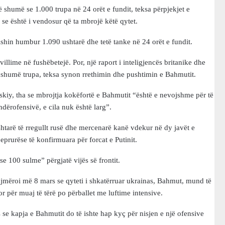
shumë se 1.000 trupa në 24 orët e fundit, teksa përpjekjet e
se është i vendosur që ta mbrojë këtë qytet.
ishin humbur 1.090 ushtarë dhe tetë tanke në 24 orët e fundit.
lime në fushëbetejë. Por, një raport i inteligjencës britanike dhe
r shumë trupa, teksa synon rrethimin dhe pushtimin e Bahmutit.
kiy, tha se mbrojtja kokëfortë e Bahmutit “është e nevojshme për të
ndërofensivë, e cila nuk është larg”.
htarë të rregullt rusë dhe mercenarë kanë vdekur në dy javët e
eprurëse të konfirmuara për forcat e Putinit.
se 100 sulme” përgjatë vijës së frontit.
ajmëroi më 8 mars se qyteti i shkatërruar ukrainas, Bahmut, mund të
or për muaj të tërë po përballet me luftime intensive.
 se kapja e Bahmutit do të ishte hap kyç për nisjen e një ofensive