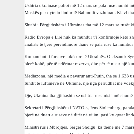
Ushtria ukrainase pohoi më 12 mars se pala ruse humbi më 
Moskës për qytetin lindor të Bahmutit vazhduan. Kievi tha 
Shtabi i Përgjithshëm i Ukrainës tha më 12 mars se rusët k
Radio Evropa e Lirë nuk ka mundur t’i konfirmojë këto zhvil
analistë të tjerë perëndimorë thanë se pala ruse ka humbu
Komandanti i forcave tokësore të Ukrainës, Oleksandr Syrs
blerë kohë, për të ndërtuar rezerva, dhe për të nisur një ku
Mediazona, një media e pavarur anti-Putin, tha se 1.638 us
fundit të luftimeve në Ukrainë, një nga periudhat më vdekj
Dje, Ukraina tha gjithashtu se ushtria ruse nisi “më shumë 
Sekretari i Përgjithshëm i NATO-s, Jens Stoltenberg, paral
bjerë në duart e rusëve në ditët në vijim, pasi ky qytet lind
Ministri rus i Mbrojtjes, Sergei Shoigu, ka thënë më 7 mars