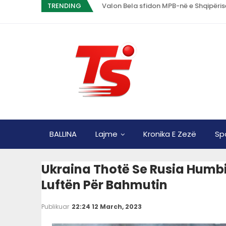
TRENDING
Valon Bela sfidon MPB-në e Shqipërisë
BALLINA
Lajme
Kronika E Zezë
Sp
Ukraina Thotë Se Rusia Humbi 
Luftën Për Bahmutin
Publikuar
22:24 12 March, 2023