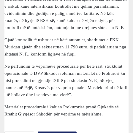
e riskut, kanë intensifikuar kontrollet me qëllim parandalimin,
evidentimin dhe goditjen e paligjshmërive kufitare. Në këtë
kuadër, në hyrje të RSH-së, kanë kaluar në vijën e dytë, për
kontroll më të imtësishëm, automjetin me drejtues shtetasin N. F.
Gjatë kontrollit të ushtruar në këtë automjet, shërbimet e PKK
Muriqan gjetën dhe sekuestruan 11 790 euro, të padeklaruara nga
shtetasi N. F., konform ligjeve në fuqi.
Në përfundim të veprimeve procedurale për këtë rast, strukturat
operacionale të DVP Shkodër referuan materialet në Prokurori ku
nisi procedimi në gjendje të lirë për shtetasin N. F., 58 vjeç,
banues në Pejë, Kosovë, për veprën penale “Mosdeklarimi në kufi
i të hollave dhe i sendeve me vlerë”.
Materialet procedurale i kaluan Prokurorisë pranë Gjykatës së
Rrethit Gjyqësor Shkodër, për veprime të mëtejshme.