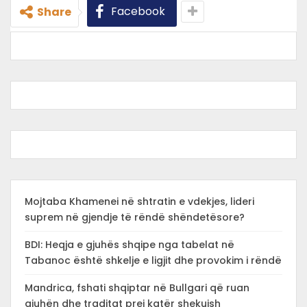
Facebook
Share
Mojtaba Khamenei në shtratin e vdekjes, lideri
suprem në gjendje të rëndë shëndetësore?
BDI: Heqja e gjuhës shqipe nga tabelat në
Tabanoc është shkelje e ligjit dhe provokim i rëndë
Mandrica, fshati shqiptar në Bullgari që ruan
gjuhën dhe traditat prej katër shekujsh