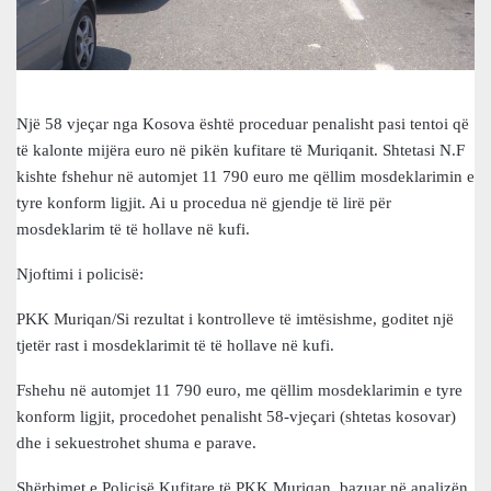
Një 58 vjeçar nga Kosova është proceduar penalisht pasi tentoi që
të kalonte mijëra euro në pikën kufitare të Muriqanit. Shtetasi N.F
kishte fshehur në automjet 11 790 euro me qëllim mosdeklarimin e
tyre konform ligjit. Ai u procedua në gjendje të lirë për
mosdeklarim të të hollave në kufi.
Njoftimi i policisë:
PKK Muriqan/Si rezultat i kontrolleve të imtësishme, goditet një
tjetër rast i mosdeklarimit të të hollave në kufi.
Fshehu në automjet 11 790 euro, me qëllim mosdeklarimin e tyre
konform ligjit, procedohet penalisht 58-vjeçari (shtetas kosovar)
dhe i sekuestrohet shuma e parave.
Shërbimet e Policisë Kufitare të PKK Muriqan, bazuar në analizën