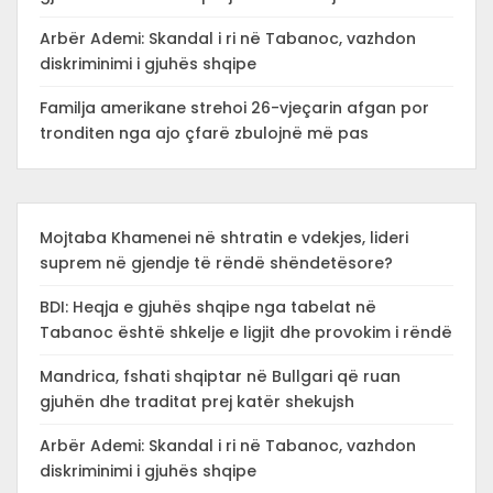
Arbër Ademi: Skandal i ri në Tabanoc, vazhdon
diskriminimi i gjuhës shqipe
Familja amerikane strehoi 26-vjeçarin afgan por
tronditen nga ajo çfarë zbulojnë më pas
Mojtaba Khamenei në shtratin e vdekjes, lideri
suprem në gjendje të rëndë shëndetësore?
BDI: Heqja e gjuhës shqipe nga tabelat në
Tabanoc është shkelje e ligjit dhe provokim i rëndë
Mandrica, fshati shqiptar në Bullgari që ruan
gjuhën dhe traditat prej katër shekujsh
Arbër Ademi: Skandal i ri në Tabanoc, vazhdon
diskriminimi i gjuhës shqipe