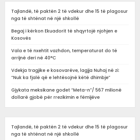
Tajlandë, të paktën 2 të vdekur dhe 15 të plagosur
nga të shtënat në një shkollë
Begaj i kërkon Ekuadorit të shqyrtojë njohjen e
Kosovës
Vala e të nxehtit vazhdon, temperaturat do të
arrijnë deri në 40°C
Vdekja tragjike e kosovarëve, lagjja Nuhaj në zi:
“Nuk ka fjalë që e lehtësojnë këtë dhimbje”
Gjykata meksikane godet “Meta-n”/ 567 milionë
dollarë gjobë për rrezikimin e fëmijëve
Tajlandë, të paktën 2 të vdekur dhe 15 të plagosur
nga të shtënat në një shkollë