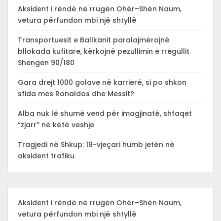
Aksident i rëndë në rrugën Ohër–Shën Naum,
vetura përfundon mbi një shtyllë
Transportuesit e Ballkanit paralajmërojnë
bllokada kufitare, kërkojnë pezullimin e rregullit
Shengen 90/180
Gara drejt 1000 golave në karrierë, si po shkon
sfida mes Ronaldos dhe Messit?
Alba nuk lë shumë vend për imagjinatë, shfaqet
“zjarr” në këtë veshje
Tragjedi në Shkup: 19-vjeçari humb jetën në
aksident trafiku
Aksident i rëndë në rrugën Ohër–Shën Naum,
vetura përfundon mbi një shtyllë