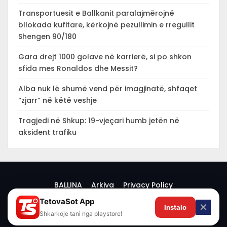
Transportuesit e Ballkanit paralajmërojnë
bllokada kufitare, kërkojnë pezullimin e rregullit
Shengen 90/180
Gara drejt 1000 golave në karrierë, si po shkon
sfida mes Ronaldos dhe Messit?
Alba nuk lë shumë vend për imagjinatë, shfaqet
“zjarr” në këtë veshje
Tragjedi në Shkup: 19-vjeçari humb jetën në
aksident trafiku
BALLINA
Arkiva
Privacy Policy
TetovaSot App
✕
Instalo
© 2026 -
Shkarkoje tani nga playstore!