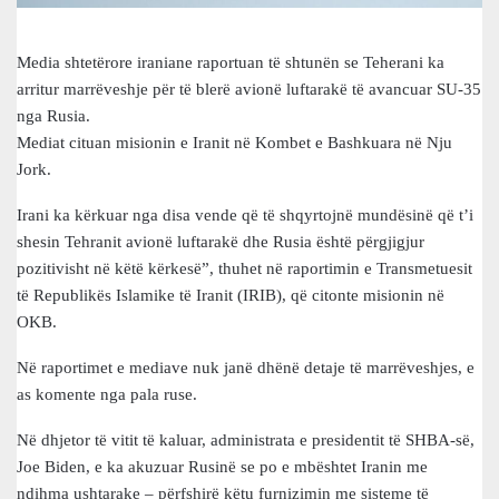
Media shtetërore iraniane raportuan të shtunën se Teherani ka
arritur marrëveshje për të blerë avionë luftarakë të avancuar SU-35
nga Rusia.
Mediat cituan misionin e Iranit në Kombet e Bashkuara në Nju
Jork.
Irani ka kërkuar nga disa vende që të shqyrtojnë mundësinë që t’i
shesin Tehranit avionë luftarakë dhe Rusia është përgjigjur
pozitivisht në këtë kërkesë”, thuhet në raportimin e Transmetuesit
të Republikës Islamike të Iranit (IRIB), që citonte misionin në
OKB.
Në raportimet e mediave nuk janë dhënë detaje të marrëveshjes, e
as komente nga pala ruse.
Në dhjetor të vitit të kaluar, administrata e presidentit të SHBA-së,
Joe Biden, e ka akuzuar Rusinë se po e mbështet Iranin me
ndihma ushtarake – përfshirë këtu furnizimin me sisteme të