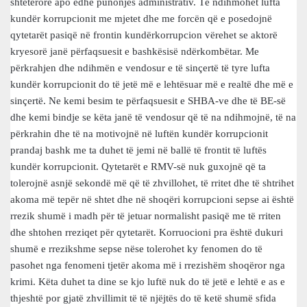
shtetërore apo edhe punonjës administrativ. Të ndihmohet lufta
kundër korrupcionit me mjetet dhe me forcën që e posedojnë
qytetarët pasiqë në frontin kundërkorrupcion vërehet se aktorë
kryesorë janë përfaqsuesit e bashkësisë ndërkombëtar. Me
përkrahjen dhe ndihmën e vendosur e të sinçertë të tyre lufta
kundër korrupcionit do të jetë më e lehtësuar më e realtë dhe më e
sinçertë. Ne kemi besim te përfaqsuesit e SHBA-ve dhe të BE-së
dhe kemi bindje se këta janë të vendosur që të na ndihmojnë, të na
përkrahin dhe të na motivojnë në luftën kundër korrupcionit
prandaj bashk me ta duhet të jemi në ballë të frontit të luftës
kundër korrupcionit. Qytetarët e RMV-së nuk guxojnë që ta
tolerojnë asnjë sekondë më që të zhvillohet, të rritet dhe të shtrihet
akoma më tepër në shtet dhe në shoqëri korrupcioni sepse ai është
rrezik shumë i madh për të jetuar normalisht pasiqë me të rriten
dhe shtohen rreziqet për qytetarët. Korruocioni pra është dukuri
shumë e rrezikshme sepse nëse tolerohet ky fenomen do të
pasohet nga fenomeni tjetër akoma më i rrezishëm shoqëror nga
krimi. Këta duhet ta dine se kjo luftë nuk do të jetë e lehtë e as e
thjeshtë por gjatë zhvillimit të të njëjtës do të ketë shumë sfida