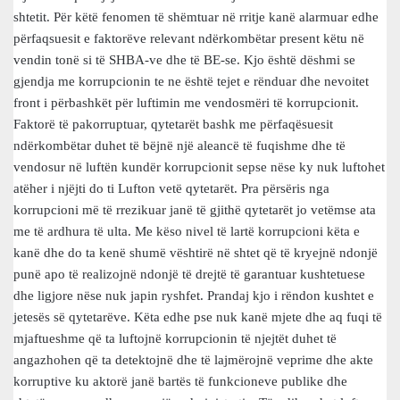
shtetit. Për këtë fenomen të shëmtuar në rritje kanë alarmuar edhe
përfaqsuesit e faktorëve relevant ndërkombëtar present këtu në
vendin tonë si të SHBA-ve dhe të BE-se. Kjo është dëshmi se
gjendja me korrupcionin te ne është tejet e rënduar dhe nevoitet
front i përbashkët për luftimin me vendosmëri të korrupcionit.
Faktorë të pakorruptuar, qytetarët bashk me përfaqësuesit
ndërkombëtar duhet të bëjnë një aleancë të fuqishme dhe të
vendosur në luftën kundër korrupcionit sepse nëse ky nuk luftohet
atëher i njëjti do ti Lufton vetë qytetarët. Pra përsëris nga
korrupcioni më të rrezikuar janë të gjithë qytetarët jo vetëmse ata
me të ardhura të ulta. Me këso nivel të lartë korrupcioni këta e
kanë dhe do ta kenë shumë vështirë në shtet që të kryejnë ndonjë
punë apo të realizojnë ndonjë të drejtë të garantuar kushtetuese
dhe ligjore nëse nuk japin ryshfet. Prandaj kjo i rëndon kushtet e
jetesës së qytetarëve. Këta edhe pse nuk kanë mjete dhe aq fuqi të
mjaftueshme që ta luftojnë korrupcionin të njejtët duhet të
angazhohen që ta detektojnë dhe të lajmërojnë veprime dhe akte
korruptive ku aktorë janë bartës të funkcioneve publike dhe