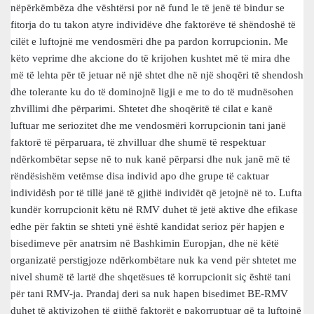
nëpërkëmbëza dhe vështërsi por në fund le të jenë të bindur se
fitorja do tu takon atyre individëve dhe faktorëve të shëndoshë të
cilët e luftojnë me vendosmëri dhe pa pardon korrupcionin. Me
këto veprime dhe akcione do të krijohen kushtet më të mira dhe
më të lehta për të jetuar në një shtet dhe në një shoqëri të shendosh
dhe tolerante ku do të dominojnë ligji e me to do të mudnësohen
zhvillimi dhe përparimi. Shtetet dhe shoqëritë të cilat e kanë
luftuar me seriozitet dhe me vendosmëri korrupcionin tani janë
faktorë të përparuara, të zhvilluar dhe shumë të respektuar
ndërkombëtar sepse në to nuk kanë përparsi dhe nuk janë më të
rëndësishëm vetëmse disa individ apo dhe grupe të caktuar
individësh por të tillë janë të gjithë individët që jetojnë në to. Lufta
kundër korrupcionit këtu në RMV duhet të jetë aktive dhe efikase
edhe për faktin se shteti ynë është kandidat serioz për hapjen e
bisedimeve për anatrsim në Bashkimin Europjan, dhe në këtë
organizatë perstigjoze ndërkombëtare nuk ka vend për shtetet me
nivel shumë të lartë dhe shqetësues të korrupcionit siç është tani
për tani RMV-ja. Prandaj deri sa nuk hapen bisedimet BE-RMV
duhet të aktivizohen të gjithë faktorët e pakorruptuar që ta luftojnë