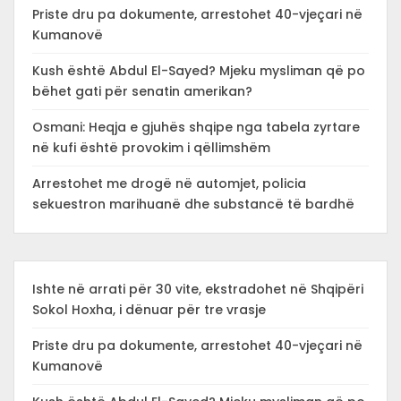
Priste dru pa dokumente, arrestohet 40-vjeçari në
Kumanovë
Kush është Abdul El-Sayed? Mjeku mysliman që po
bëhet gati për senatin amerikan?
Osmani: Heqja e gjuhës shqipe nga tabela zyrtare
në kufi është provokim i qëllimshëm
Arrestohet me drogë në automjet, policia
sekuestron marihuanë dhe substancë të bardhë
Ishte në arrati për 30 vite, ekstradohet në Shqipëri
Sokol Hoxha, i dënuar për tre vrasje
Priste dru pa dokumente, arrestohet 40-vjeçari në
Kumanovë