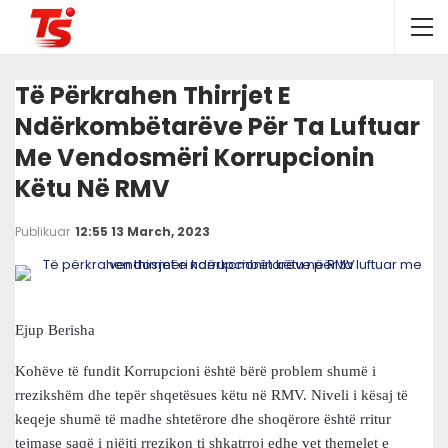
Të Përkrahen Thirrjet E
Ndërkombëtarëve Për Ta Luftuar
Me Vendosmëri Korrupcionin
Këtu Në RMV
Publikuar
12:55 13 March, 2023
Ejup Berisha
Kohëve të fundit Korrupcioni është bërë problem shumë i
rrezikshëm dhe tepër shqetësues këtu në RMV. Niveli i kësaj të
keqeje shumë të madhe shtetërore dhe shoqërore është rritur
tejmase saqë i njëjti rrezikon ti shkatrroj edhe vet themelet e