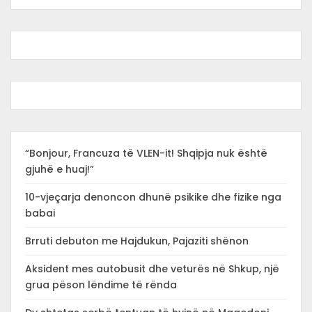
“Bonjour, Francuza të VLEN-it! Shqipja nuk është
gjuhë e huaj!”
10-vjeçarja denoncon dhunë psikike dhe fizike nga
babai
Brruti debuton me Hajdukun, Pajaziti shënon
Aksident mes autobusit dhe veturës në Shkup, një
grua pëson lëndime të rënda