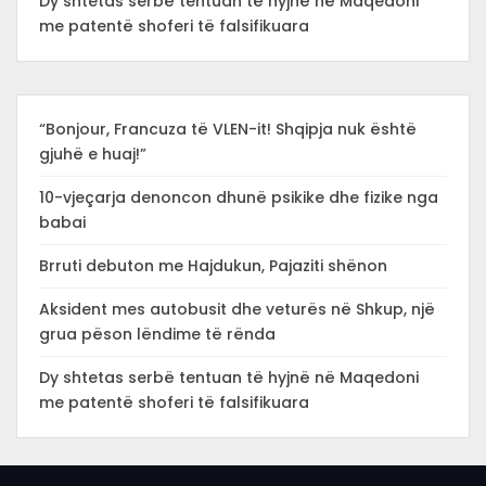
Dy shtetas serbë tentuan të hyjnë në Maqedoni
me patentë shoferi të falsifikuara
“Bonjour, Francuza të VLEN-it! Shqipja nuk është
gjuhë e huaj!”
10-vjeçarja denoncon dhunë psikike dhe fizike nga
babai
Brruti debuton me Hajdukun, Pajaziti shënon
Aksident mes autobusit dhe veturës në Shkup, një
grua pëson lëndime të rënda
Dy shtetas serbë tentuan të hyjnë në Maqedoni
me patentë shoferi të falsifikuara