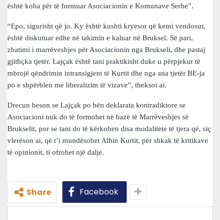
është koha për të formuar Asociacionin e Komunave Serbe”.
“Epo, sigurisht që jo. Ky është kushti kryesor që kemi vendosur,
është diskutuar edhe në takimin e kaluar në Bruksel. Së pari,
zbatimi i marrëveshjes për Asociacionin nga Brukseli, dhe pastaj
gjithçka tjetër. Lajçak është tani praktikisht duke u përpjekur të
mbrojë qëndrimin intransigjent të Kurtit dhe nga ana tjetër BE-ja
po e shpërblen me liberalizim të vizave”, theksoi ai.
Drecun beson se Lajçak po bën deklarata kontradiktore se
Asociacioni nuk do të formohet në bazë të Marrëveshjes së
Brukselit, por se tani do të kërkohen disa modalitete të tjera që, siç
vlerëson ai, që t’i mundësohet Albin Kurtit, për shkak të kritikave
të opinionit, ti ofrohet një dalje.
Facebook
Share