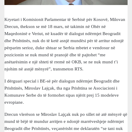
Kryetari i Komisionit Parlamentar të Serbisë për Kosovë, Milovan
Drecun, thekson se më 18 mars, në takimin në Ohër në
Maqedoninë e Veriut, në kuadër të dialogut ndërmjet Beogradit
dhe Prishtinës, nuk do të ketë asnjë mundësi për të arritur ndonjë
përparim serioz, duke shtuar se Serbia mbetet e vendosur në
pozicionin se nuk mund të pranojë dhe të pajtohet “me
anëtarësimin e një shteti të rremë në OKB, se ne nuk mund t’i
njohim në asnjë mënyrë”, transmeton RTS.
I dërguari special i BE-së për dialogun ndërmjet Beogradit dhe
Prishtinës, Miroslav Lajçak, tha nga Prishtina se Asociacioni i
Komunave Serbe do të formohet sipas njërit prej 15 modeleve
evropiane.
Drecun vlerëson se Miroslav Lajçak nuk po sillet në atë mënyrë që
mund të bëjë të mundur arritjen e ndonjë marrëveshjeje ndërmjet
Beogradit dhe Prishtinës, veçanërisht me deklaratën “se tani nuk