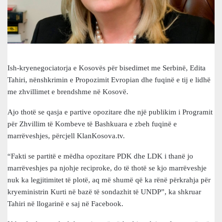
Ish-kryenegociatorja e Kosovës për bisedimet me Serbinë, Edita
Tahiri, nënshkrimin e Propozimit Evropian dhe fuqinë e tij e lidhë
me zhvillimet e brendshme në Kosovë.
Ajo thotë se qasja e partive opozitare dhe një publikim i Programit
për Zhvillim të Kombeve të Bashkuara e zbeh fuqinë e
marrëveshjes, përcjell KlanKosova.tv.
“Fakti se partitë e mëdha opozitare PDK dhe LDK i thanë jo
marrëveshjes pa njohje reciproke, do të thotë se kjo marrëveshje
nuk ka legjitimitet të plotë, aq më shumë që ka rënë përkrahja për
kryeministrin Kurti në bazë të sondazhit të UNDP”, ka shkruar
Tahiri në llogarinë e saj në Facebook.