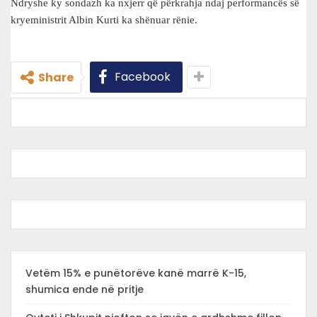
Ndryshe ky sondazh ka nxjerr që përkrahja ndaj performancës së
kryeministrit Albin Kurti ka shënuar rënie.
Facebook
Share
Vetëm 15% e punëtorëve kanë marrë K-15,
shumica ende në pritje