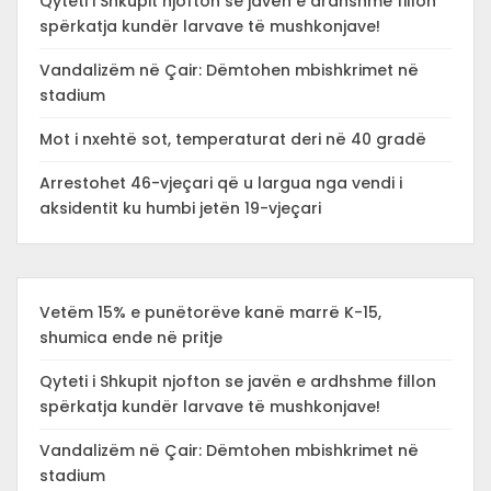
Qyteti i Shkupit njofton se javën e ardhshme fillon
spërkatja kundër larvave të mushkonjave!
Vandalizëm në Çair: Dëmtohen mbishkrimet në
stadium
Mot i nxehtë sot, temperaturat deri në 40 gradë
Arrestohet 46-vjeçari që u largua nga vendi i
aksidentit ku humbi jetën 19-vjeçari
Vetëm 15% e punëtorëve kanë marrë K-15,
shumica ende në pritje
Qyteti i Shkupit njofton se javën e ardhshme fillon
spërkatja kundër larvave të mushkonjave!
Vandalizëm në Çair: Dëmtohen mbishkrimet në
stadium