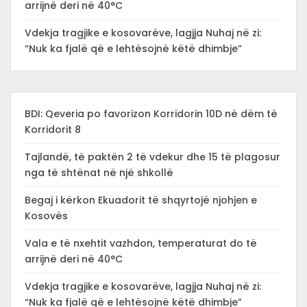
arrijnë deri në 40°C
Vdekja tragjike e kosovarëve, lagjja Nuhaj në zi:
“Nuk ka fjalë që e lehtësojnë këtë dhimbje”
BDI: Qeveria po favorizon Korridorin 10D në dëm të
Korridorit 8
Tajlandë, të paktën 2 të vdekur dhe 15 të plagosur
nga të shtënat në një shkollë
Begaj i kërkon Ekuadorit të shqyrtojë njohjen e
Kosovës
Vala e të nxehtit vazhdon, temperaturat do të
arrijnë deri në 40°C
Vdekja tragjike e kosovarëve, lagjja Nuhaj në zi:
“Nuk ka fjalë që e lehtësojnë këtë dhimbje”