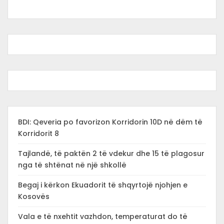
BDI: Qeveria po favorizon Korridorin 10D në dëm të
Korridorit 8
Tajlandë, të paktën 2 të vdekur dhe 15 të plagosur
nga të shtënat në një shkollë
Begaj i kërkon Ekuadorit të shqyrtojë njohjen e
Kosovës
Vala e të nxehtit vazhdon, temperaturat do të