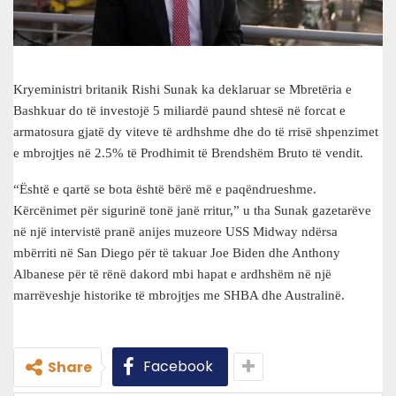
Kryeministri britanik Rishi Sunak ka deklaruar se Mbretëria e
Bashkuar do të investojë 5 miliardë paund shtesë në forcat e
armatosura gjatë dy viteve të ardhshme dhe do të rrisë shpenzimet
e mbrojtjes në 2.5% të Prodhimit të Brendshëm Bruto të vendit.
“Është e qartë se bota është bërë më e paqëndrueshme.
Kërcënimet për sigurinë tonë janë rritur,” u tha Sunak gazetarëve
në një intervistë pranë anijes muzeore USS Midway ndërsa
mbërriti në San Diego për të takuar Joe Biden dhe Anthony
Albanese për të rënë dakord mbi hapat e ardhshëm në një
marrëveshje historike të mbrojtjes me SHBA dhe Australinë.
Facebook
Share