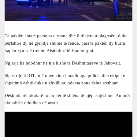
Të paktën shtatë persona u vranë dhe 8 të tjerë u plagosën, duke
përfshirë dy në gjendje shumë të rëndë, pasi të paktën dy burra
hapën zjarr në rrethin Alsterdorf të Hamburgut.
Ngjarja ka ndodhur në një kishë të Dëshmitarëve të Jehovait.
Sipas rrjetit RTL, një operacion i madh nga policia dhe ekipet e
shpëtimit është duke u zhvilluar, ndërsa zona është rrethuar.
Dëshmitarët okularë folën për të shtëna të njëpasnjëshme. Autorët
aktualisht ndodhen në arrati.