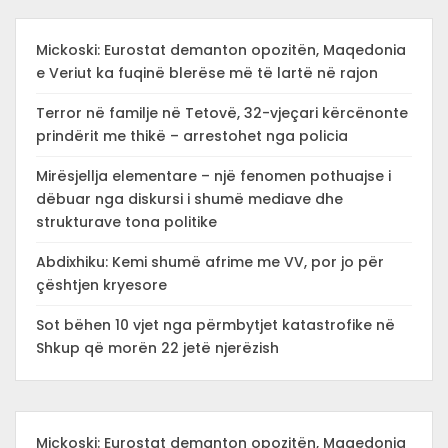
Mickoski: Eurostat demanton opozitën, Maqedonia
e Veriut ka fuqinë blerëse më të lartë në rajon
Terror në familje në Tetovë, 32-vjeçari kërcënonte
prindërit me thikë – arrestohet nga policia
Mirësjellja elementare – një fenomen pothuajse i
dëbuar nga diskursi i shumë mediave dhe
strukturave tona politike
Abdixhiku: Kemi shumë afrime me VV, por jo për
çështjen kryesore
Sot bëhen 10 vjet nga përmbytjet katastrofike në
Shkup që morën 22 jetë njerëzish
Mickoski: Eurostat demanton opozitën, Maqedonia