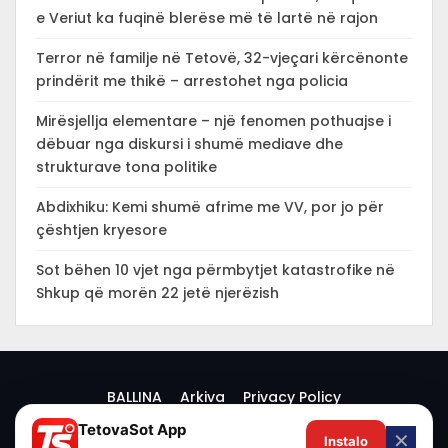
e Veriut ka fuqinë blerëse më të lartë në rajon
Terror në familje në Tetovë, 32-vjeçari kërcënonte
prindërit me thikë – arrestohet nga policia
Mirësjellja elementare – një fenomen pothuajse i
dëbuar nga diskursi i shumë mediave dhe
strukturave tona politike
Abdixhiku: Kemi shumë afrime me VV, por jo për
çështjen kryesore
Sot bëhen 10 vjet nga përmbytjet katastrofike në
Shkup që morën 22 jetë njerëzish
BALLINA
Arkiva
Privacy Policy
TetovaSot App
✕
Instalo