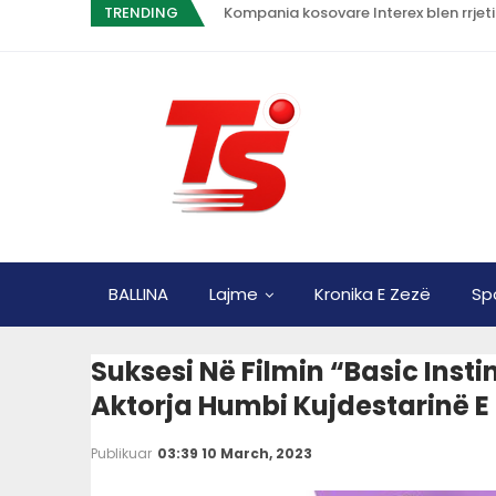
TRENDING
Kompania kosovare Interex blen rrjet
BALLINA
Lajme
Kronika E Zezë
Sp
Suksesi Në Filmin “Basic Insti
Aktorja Humbi Kujdestarinë E 
Publikuar
03:39 10 March, 2023