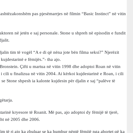
jashtëzakonshëm pas pjesëmarrjes në filmin “Basic Instinct” në vitin
 aktoren në jetën e saj personale. Stone u shpreh në episodin e fundit
jalit.
alin tim të vogël “A e di që nëna jote bën filma seksi?” Njerëzit
ujdestarinë e fëmijës.”- tha ajo.
Bronstein. Çifti u martua në vitin 1998 dhe adoptoi Roan në vitin
 cili u finalizua në vitin 2004. Ai kërkoi kujdestarinë e Roan, i cili
 se Stone shpesh ia kalonte kujdesin për djalin e saj “palëve të
ëtarja.
tarinë kryesore të Roanit. Më pas, ajo adoptoi dy fëmijë të tjerë,
isht në 2005 dhe 2006.
ëfim të ri ajo ka zbuluar se ka humbur nëntë fëmijë nga abortet që ka