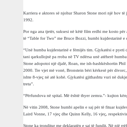
Karriera e aktores së njohur Sharon Stone mori një hov të 
1992.
Por nga ana tjetër, suksesi në këtë film erdhi me kosto për
të “Table for Two” me Bruce Bozzi, humbi kujdestarinë e d
“Unë humba kujdestarinë e fëmijës tim. Gjykatësi e pyeti dj
tani qarkullojnë pa rroba në TV ndërsa unë atëherë humba k
Stone adopotoi një djalë, Roan, me ish-bashkëshortin Phil 
2000. Tre vjet më vonë, Bronstein bëri kërkesë për divorc, i
ishte 8-vjeç në atë kohë. Gjykatësi gjithashtu vuri në dukje
treta”.
“Përfundova në spital. Më është thyer zemra.”- kujton këng
Në vitin 2008, Stone humbi apelin e saj për të fituar kujdes
Laird Vonne, 17 vjeç dhe Quinn Kelly, 16 vjeç, respektiv
Stone ka tronditur me deklaratën e saj të fundit. Në një rr