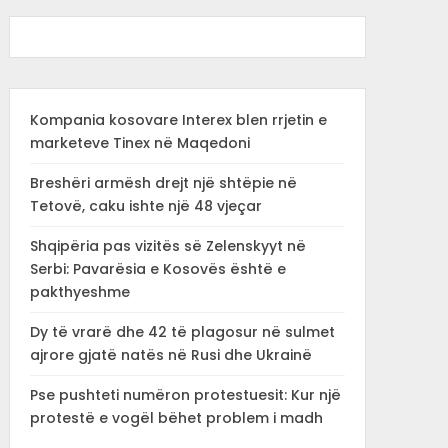
Kompania kosovare Interex blen rrjetin e
marketeve Tinex në Maqedoni
Breshëri armësh drejt një shtëpie në
Tetovë, caku ishte një 48 vjeçar
Shqipëria pas vizitës së Zelenskyyt në
Serbi: Pavarësia e Kosovës është e
pakthyeshme
Dy të vrarë dhe 42 të plagosur në sulmet
ajrore gjatë natës në Rusi dhe Ukrainë
Pse pushteti numëron protestuesit: Kur një
protestë e vogël bëhet problem i madh