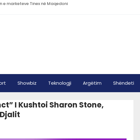
in e marketeve Tinex në Maqedoni
ort
Showbiz
Teknologji
Argëtim
Shëndeti
nct” I Kushtoi Sharon Stone,
Djalit