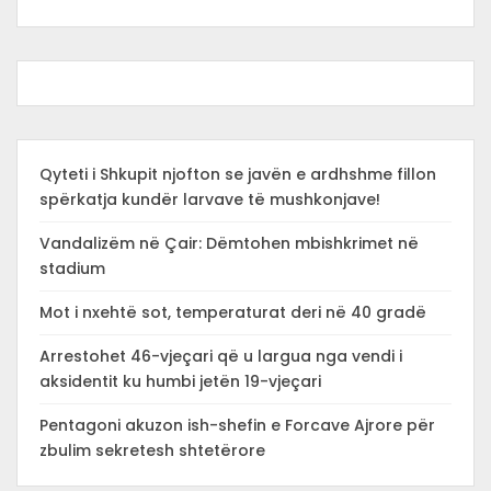
Qyteti i Shkupit njofton se javën e ardhshme fillon
spërkatja kundër larvave të mushkonjave!
Vandalizëm në Çair: Dëmtohen mbishkrimet në
stadium
Mot i nxehtë sot, temperaturat deri në 40 gradë
Arrestohet 46-vjeçari që u largua nga vendi i
aksidentit ku humbi jetën 19-vjeçari
Pentagoni akuzon ish-shefin e Forcave Ajrore për
zbulim sekretesh shtetërore