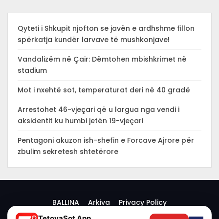
Qyteti i Shkupit njofton se javën e ardhshme fillon
spërkatja kundër larvave të mushkonjave!
Vandalizëm në Çair: Dëmtohen mbishkrimet në
stadium
Mot i nxehtë sot, temperaturat deri në 40 gradë
Arrestohet 46-vjeçari që u largua nga vendi i
aksidentit ku humbi jetën 19-vjeçari
Pentagoni akuzon ish-shefin e Forcave Ajrore për
zbulim sekretesh shtetërore
BALLINA
Arkiva
Privacy Policy
TetovaSot App