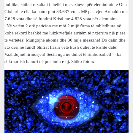
publike, shihet rezultati i thellë i mesazheve për eleminimin e Olta
Gixharit e cila ka patur plot 83.637 vota. Më pas vjen Armaldo me
7.628 vota dhe së fundmi Kristi me 4.828 vota për eleminim.
“Në vetëm 2 orë peticion me mbi 2 mijë firma të mbledhura në
kohë rekord bashkë me luizkryefjala arritëm të nxjerrim një pjesë
të vërtetës! Mungojnë akoma dhe 30 mijë mesazhe! Do dalin dhe
ato deri në fund! Shifrat flasin vetë kush duhet të kishte dalë!
Vazhdojmë firmosjen! Secili nga ne duhet të rimbursohet!”– ka
shkruar ish banori në postimin e tij. Shiko foton: