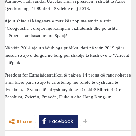
Karimov, i cili sundoi Uzbekistanin si president i shtetit të Azisë
Qendrore nga 1989 deri në vdekje e tij 2016.
Ajo u shfaq si këngëtare e muzikës pop me emrin e artit
“Googoosha”, drejtoi një kompani bizhuterish dhe po ashtu
shërbeu si ambasadore në Spanjë.
Në vitin 2014 ajo u zhduk nga publiku, deri në vitin 2019 që u
mësua se ajo u dërgua në burg për shkelje të kushteve të “Arrestit
shtëpiak”.
Freedom for Eurasiaidentifikoi të paktën 14 prona që raportohet se
ishin blerë para se ajo të arrestohej, me fonde të dyshuara të
dyshimta, në vende të ndryshme, duke përfshirë Mbretërinë e
Bashkuar, Zvicrën, Francën, Dubain dhe Hong Kong-un.
Facebook
Share