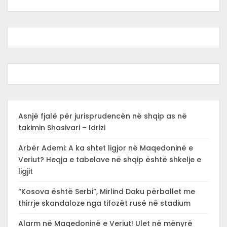
Asnjë fjalë për jurisprudencën në shqip as në
takimin Shasivari – Idrizi
Arbër Ademi: A ka shtet ligjor në Maqedoninë e
Veriut? Heqja e tabelave në shqip është shkelje e
ligjit
“Kosova është Serbi”, Mirlind Daku përballet me
thirrje skandaloze nga tifozët rusë në stadium
Alarm në Maqedoninë e Veriut! Ulet në mënyrë