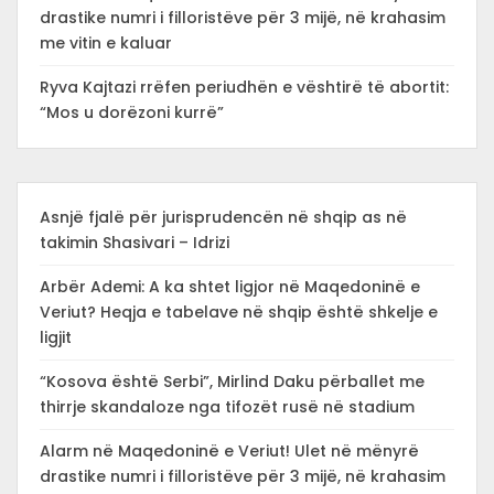
drastike numri i filloristëve për 3 mijë, në krahasim
me vitin e kaluar
Ryva Kajtazi rrëfen periudhën e vështirë të abortit:
“Mos u dorëzoni kurrë”
Asnjë fjalë për jurisprudencën në shqip as në
takimin Shasivari – Idrizi
Arbër Ademi: A ka shtet ligjor në Maqedoninë e
Veriut? Heqja e tabelave në shqip është shkelje e
ligjit
“Kosova është Serbi”, Mirlind Daku përballet me
thirrje skandaloze nga tifozët rusë në stadium
Alarm në Maqedoninë e Veriut! Ulet në mënyrë
drastike numri i filloristëve për 3 mijë, në krahasim