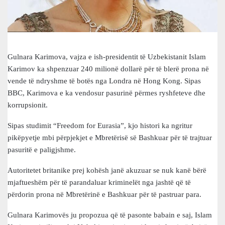
Gulnara Karimova, vajza e ish-presidentit të Uzbekistanit Islam
Karimov ka shpenzuar 240 milionë dollarë për të blerë prona në
vende të ndryshme të botës nga Londra në Hong Kong. Sipas
BBC, Karimova e ka vendosur pasurinë përmes ryshfeteve dhe
korrupsionit.
Sipas studimit “Freedom for Eurasia”, kjo histori ka ngritur
pikëpyetje mbi përpjekjet e Mbretërisë së Bashkuar për të trajtuar
pasuritë e paligjshme.
Autoritetet britanike prej kohësh janë akuzuar se nuk kanë bërë
mjaftueshëm për të parandaluar kriminelët nga jashtë që të
përdorin prona në Mbretërinë e Bashkuar për të pastruar para.
Gulnara Karimovës ju propozua që të pasonte babain e saj, Islam