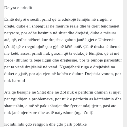
Detyra e prindit
Është detyrë e secilit prind që ta edukojë fëmijën në rrugën e
drejtë, duke e i shpjeguar në mënyrë reale dhe të drejt fenomenet
natyrore, por edhe besimin në shtet dhe drejtësi, duke e mësuar
atë, që, edhe atëherë kur drejtësia gabon janë ligjet e Universit
(Zotit) që e rregullojnë çdo gjë në këtë botë. Çfarë desha të themë
me ketë, assesi prindi nuk guxon që ta edukojë fëmijën, që ai më
forcë (dhunë) ta bëjë ligjin dhe drejtësinë, por të punojë parreshtur
për ta vënë drejtësinë në vend. Nganjëherë ruga e drejtësisë na
duket e gjatë, por ajo vjen në kohën e duhur. Drejtësia vonon, por
nuk harron!
Ata që besojnë në Shtet dhe në Zot nuk e përdorin dhunën si mjet
për zgjidhjen e problemeve, por nuk e përdorin as kërcënimin dhe
shantazhin, e më së paku sharjet dhe fyerjet ndaj tjetrit, pasi ato
nuk janë njerëzore dhe as të natyrshme (nga Zoti)!
Kombi mbi çdo religjion dhe çdo parti politike