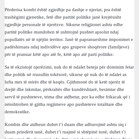
Përderisa kombi është zgjedhje pa dashje e njeriut, pra është
trashëgimi gjenetike, fetë dhe partitë politike janë krejtësisht
zgjedhje personale të njerëzve. Sikurse religjionet ashtu edhe
partitë politike mundohen të ushtrojnë pushtet apsolut ndaj
popullatës në të njëjtin territor. Janë të papranueshme imponimet e
padëshiruara ndaj individëve apo grupeve shoqërore (familjeve)
për të pranuar këtë apo atë fe, këtë apo atë parti politike.
Sa të ekzistojë njerëzimi, nuk do të ndalet beteja për dominim fetar
dhe politik në rruzullin tokësorë, sikurse që nuk do të ndalet as
lufta mes të mirës dhe të keqës. Gjithmonë do të ketë njerëz të
drejtë dhe lakmitar, përkrahës dhe kundërshtarë, besimtar dhe
servil të pushteteve, trima dhe atdhetar, por ka edhe frikacak që i
nënshtrohen të gjitha regjimeve apo pushteteve totalitare dhe
demokratike.
Kombin dhe atdheun duhet t’i duam dhe adhurojmë ashtu siq i
duam prindërit tanë, duhet t’i ruajmë si shtëpinë tonë, duhet t’i