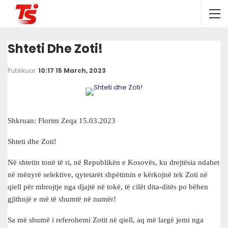
Shteti Dhe Zoti!
Publikuar
10:17 15 March, 2023
Shkruan: Florim Zeqa 15.03.2023
Shteti dhe Zoti!
Në shtetin tonë të ri, në Republikën e Kosovës, ku drejtësia ndahet
në mënyrë selektive, qytetarët shpëtimin e kërkojnë tek Zoti në
qiell për mbrojtje nga djajtë në tokë, të cilët dita-ditës po bëhen
gjithnjë e më të shumtë në numër!
Sa më shumë i referohemi Zotit në qiell, aq më largë jemi nga