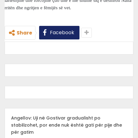
lartësojmë dhe forcojmë çdo ditë e më shumë siq e dëshiron Nana
rritën dhe ngritjen e fëmijës së vet.
Facebook
Share
Angellov: Uji në Gostivar gradualisht po
stabilizohet, por ende nuk është gati për pije dhe
për gatim