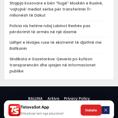
Shqipja kosovare e bën “llugë” Moskën e Rusinë,
‘vajtojnë’ mediat serbe për transferimin 11-
milionësh të Dakut
Policia nis hetime ndaj Labinot Rexhës pas
përdorimit të armës në një dasmë
Lidhjet e lëvizjes ruse të ekstremit të djathtë me
Ballkanin
Sindikata e Gazetarëve: Qeveria po kufizon
transparencën dhe qasjen në informacionet
publike
BALLINA
Arkiva
Privacy Policy
TetovaSot App
✕
Instalo
© 2026 -
Shkarkoje tani nga playstore!