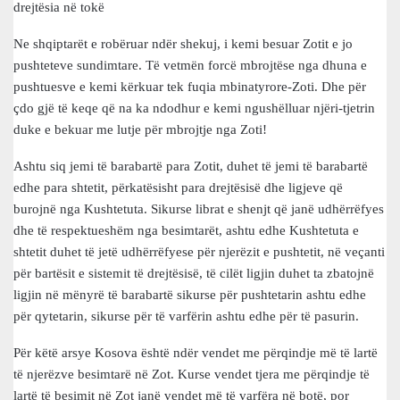
drejtësia në tokë
Ne shqiptarët e robëruar ndër shekuj, i kemi besuar Zotit e jo
pushteteve sundimtare. Të vetmën forcë mbrojtëse nga dhuna e
pushtuesve e kemi kërkuar tek fuqia mbinatyrore-Zoti. Dhe për
çdo gjë të keqe që na ka ndodhur e kemi ngushëlluar njëri-tjetrin
duke e bekuar me lutje për mbrojtje nga Zoti!
Ashtu siq jemi të barabartë para Zotit, duhet të jemi të barabartë
edhe para shtetit, përkatësisht para drejtësisë dhe ligjeve që
burojnë nga Kushtetuta. Sikurse librat e shenjt që janë udhërrëfyes
dhe të respektueshëm nga besimtarët, ashtu edhe Kushtetuta e
shtetit duhet të jetë udhërrëfyese për njerëzit e pushtetit, në veçanti
për bartësit e sistemit të drejtësisë, të cilët ligjin duhet ta zbatojnë
ligjin në mënyrë të barabartë sikurse për pushtetarin ashtu edhe
për qytetarin, sikurse për të varfërin ashtu edhe për të pasurin.
Për këtë arsye Kosova është ndër vendet me përqindje më të lartë
të njerëzve besimtarë në Zot. Kurse vendet tjera me përqindje të
lartë të besimit në Zot janë vendet më të varfëra në botë, por