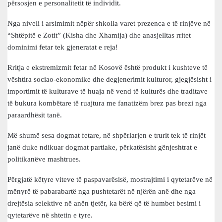
përsosjen e personalitetit të individit.
Nga niveli i arsimimit nëpër shkolla varet prezenca e të rinjëve në
“Shtëpitë e Zotit” (Kisha dhe Xhamija) dhe anasjelltas rritet
dominimi fetar tek gjeneratat e reja!
Rritja e ekstremizmit fetar në Kosovë është produkt i kushteve të
vështira sociao-ekonomike dhe degjenerimit kulturor, gjegjësisht i
importimit të kulturave të huaja në vend të kulturës dhe traditave
të bukura kombëtare të ruajtura me fanatizëm brez pas brezi nga
paraardhësit tanë.
Më shumë sesa dogmat fetare, në shpërlarjen e trurit tek të rinjët
janë duke ndikuar dogmat partiake, përkatësisht gënjeshtrat e
politikanëve mashtrues.
Përgjatë këtyre viteve të paspavarësisë, mostrajtimi i qytetarëve në
mënyrë të pabarabartë nga pushtetarët në njërën anë dhe nga
drejtësia selektive në anën tjetër, ka bërë që të humbet besimi i
qytetarëve në shtetin e tyre.