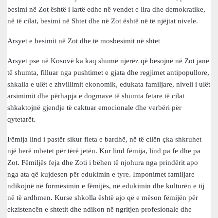
besimi në Zot është i lartë edhe në vendet e lira dhe demokratike,
në të cilat, besimi në Shtet dhe në Zot është në të njëjtat nivele.
Arsyet e besimit në Zot dhe të mosbesimit në shtet
Arsyet pse në Kosovë ka kaq shumë njerëz që besojnë në Zot janë
të shumta, filluar nga pushtimet e gjata dhe regjimet antipopullore,
shkalla e ulët e zhvillimit ekonomik, edukata familjare, niveli i ulët
arsimimit dhe përhapja e dogmave të shumta fetare të cilat
shkaktojnë gjendje të caktuar emocionale dhe verbëri për
qytetarët.
Fëmija lind i pastër sikur fleta e bardhë, në të cilën çka shkruhet
një herë mbetet për tërë jetën. Kur lind fëmija, lind pa fe dhe pa
Zot. Fëmiljës feja dhe Zoti i bëhen të njohura nga prindërit apo
nga ata që kujdesen për edukimin e tyre. Imponimet familjare
ndikojnë në formësimin e fëmijës, në edukimin dhe kulturën e tij
në të ardhmen. Kurse shkolla është ajo që e mëson fëmijën për
ekzistencën e shtetit dhe ndikon në ngritjen profesionale dhe