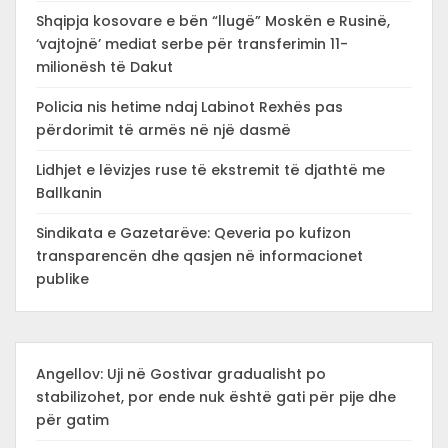
Shqipja kosovare e bën “llugë” Moskën e Rusinë,
‘vajtojnë’ mediat serbe për transferimin 11-
milionësh të Dakut
Policia nis hetime ndaj Labinot Rexhës pas
përdorimit të armës në një dasmë
Lidhjet e lëvizjes ruse të ekstremit të djathtë me
Ballkanin
Sindikata e Gazetarëve: Qeveria po kufizon
transparencën dhe qasjen në informacionet
publike
Angellov: Uji në Gostivar gradualisht po
stabilizohet, por ende nuk është gati për pije dhe
për gatim