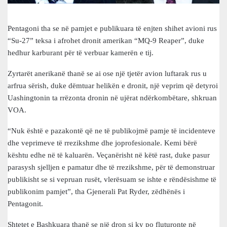
Pentagoni tha se në pamjet e publikuara të enjten shihet avioni rus
“Su-27” teksa i afrohet dronit amerikan “MQ-9 Reaper”, duke
hedhur karburant për të verbuar kamerën e tij.
Zyrtarët anerikanë thanë se ai ose një tjetër avion luftarak rus u
arfrua sërish, duke dëmtuar helikën e dronit, një veprim që detyroi
Uashingtonin ta rrëzonta dronin në ujërat ndërkombëtare, shkruan
VOA.
“Nuk është e pazakontë që ne të publikojmë pamje të incidenteve
dhe veprimeve të rrezikshme dhe joprofesionale. Kemi bërë
kështu edhe në të kaluarën. Veçanërisht në këtë rast, duke pasur
parasysh sjelljen e pamatur dhe të rrezikshme, për të demonstruar
publikisht se si vepruan rusët, vlerësuam se ishte e rëndësishme të
publikonim pamjet”, tha Gjenerali Pat Ryder, zëdhënës i
Pentagonit.
Shtetet e Bashkuara thanë se një dron si ky po fluturonte në