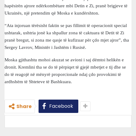
hapësirën ajrore ndërkombëtare mbi Detin e Zi, pranë brigjeve të
Ukrainës, një pretendim që Moska e kundërshton.
“Ata injoruan tërësisht faktin se pas fillimit të operacionit special
ushtarak, ushtria jonë ka shpallur zona të caktuara të Detit të Zi
pranë bregut, si zona me qasje të kufizuar për çdo mjet ajror”, tha
Sergey Lavrov, Ministër i Jashtëm i Rusisë.
Moska gjithashtu mohoi akuzat se avioni i saj dëmtoi helikën e
dronit. Kremlini tha se do të përpiqet të gjejë mbetjet e tij dhe se
do të reagojë në mënyrë proporcionale ndaj çdo provokimi të
ardhshëm të Shteteve të Bashkuara.
Facebook
Share