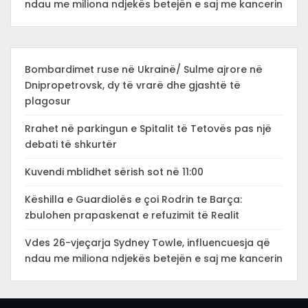
ndau me miliona ndjekës betejën e saj me kancerin
Bombardimet ruse në Ukrainë/ Sulme ajrore në
Dnipropetrovsk, dy të vrarë dhe gjashtë të
plagosur
Rrahet në parkingun e Spitalit të Tetovës pas një
debati të shkurtër
Kuvendi mblidhet sërish sot në 11:00
Këshilla e Guardiolës e çoi Rodrin te Barça:
zbulohen prapaskenat e refuzimit të Realit
Vdes 26-vjeçarja Sydney Towle, influencuesja që
ndau me miliona ndjekës betejën e saj me kancerin