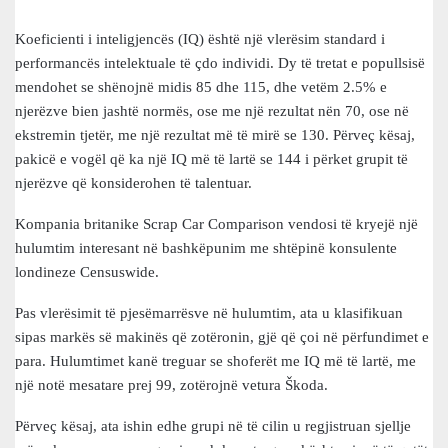
Koeficienti i inteligjencës (IQ) është një vlerësim standard i
performancës intelektuale të çdo individi. Dy të tretat e popullsisë
mendohet se shënojnë midis 85 dhe 115, dhe vetëm 2.5% e
njerëzve bien jashtë normës, ose me një rezultat nën 70, ose në
ekstremin tjetër, me një rezultat më të mirë se 130. Përveç kësaj,
pakicë e vogël që ka një IQ më të lartë se 144 i përket grupit të
njerëzve që konsiderohen të talentuar.
Kompania britanike Scrap Car Comparison vendosi të kryejë një
hulumtim interesant në bashkëpunim me shtëpinë konsulente
londineze Censuswide.
Pas vlerësimit të pjesëmarrësve në hulumtim, ata u klasifikuan
sipas markës së makinës që zotëronin, gjë që çoi në përfundimet e
para. Hulumtimet kanë treguar se shoferët me IQ më të lartë, me
një notë mesatare prej 99, zotërojnë vetura Škoda.
Përveç kësaj, ata ishin edhe grupi në të cilin u regjistruan sjellje