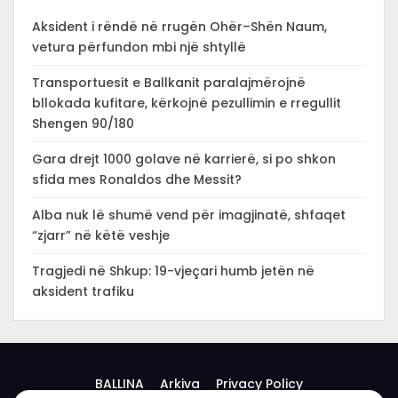
Aksident i rëndë në rrugën Ohër–Shën Naum,
vetura përfundon mbi një shtyllë
Transportuesit e Ballkanit paralajmërojnë
bllokada kufitare, kërkojnë pezullimin e rregullit
Shengen 90/180
Gara drejt 1000 golave në karrierë, si po shkon
sfida mes Ronaldos dhe Messit?
Alba nuk lë shumë vend për imagjinatë, shfaqet
“zjarr” në këtë veshje
Tragjedi në Shkup: 19-vjeçari humb jetën në
aksident trafiku
BALLINA
Arkiva
Privacy Policy