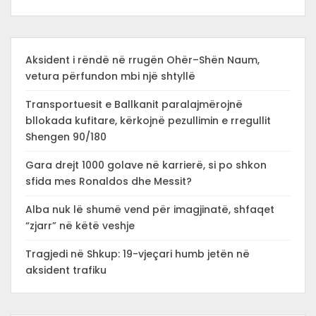
Aksident i rëndë në rrugën Ohër–Shën Naum,
vetura përfundon mbi një shtyllë
Transportuesit e Ballkanit paralajmërojnë
bllokada kufitare, kërkojnë pezullimin e rregullit
Shengen 90/180
Gara drejt 1000 golave në karrierë, si po shkon
sfida mes Ronaldos dhe Messit?
Alba nuk lë shumë vend për imagjinatë, shfaqet
“zjarr” në këtë veshje
Tragjedi në Shkup: 19-vjeçari humb jetën në
aksident trafiku