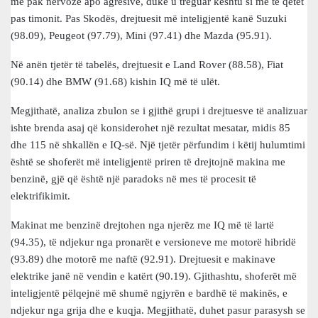
më pak nervoze apo agresive, duke u treguar kështu si më të qetët
pas timonit. Pas Skodës, drejtuesit më inteligjentë kanë Suzuki
(98.09), Peugeot (97.79), Mini (97.41) dhe Mazda (95.91).
Në anën tjetër të tabelës, drejtuesit e Land Rover (88.58), Fiat
(90.14) dhe BMW (91.68) kishin IQ më të ulët.
Megjithatë, analiza zbulon se i gjithë grupi i drejtuesve të analizuar
ishte brenda asaj që konsiderohet një rezultat mesatar, midis 85
dhe 115 në shkallën e IQ-së. Një tjetër përfundim i këtij hulumtimi
është se shoferët më inteligjentë priren të drejtojnë makina me
benzinë, gjë që është një paradoks në mes të procesit të
elektrifikimit.
Makinat me benzinë ​​drejtohen nga njerëz me IQ më të lartë
(94.35), të ndjekur nga pronarët e versioneve me motorë hibridë
(93.89) dhe motorë me naftë (92.91). Drejtuesit e makinave
elektrike janë në vendin e katërt (90.19). Gjithashtu, shoferët më
inteligjentë pëlqejnë më shumë ngjyrën e bardhë të makinës, e
ndjekur nga grija dhe e kuqja. Megjithatë, duhet pasur parasysh se