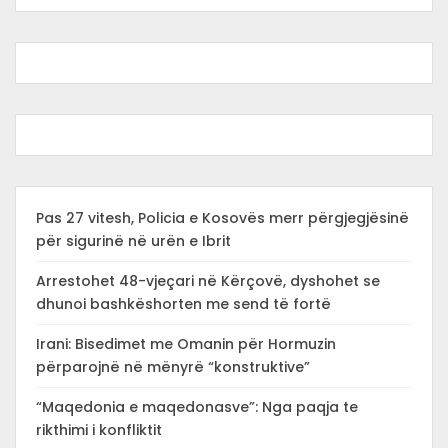
Pas 27 vitesh, Policia e Kosovës merr përgjegjësinë
për sigurinë në urën e Ibrit
Arrestohet 48-vjeçari në Kërçovë, dyshohet se
dhunoi bashkëshorten me send të fortë
Irani: Bisedimet me Omanin për Hormuzin
përparojnë në mënyrë “konstruktive”
“Maqedonia e maqedonasve”: Nga paqja te
rikthimi i konfliktit