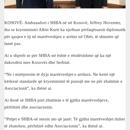
KOSOVË- Ambasadori i SHBA-së në Kosovë, Jeffrey Hovenier,
tha se kryeministri Albin Kurti ka njoftuar përfaqësuesit diplomatik
për qasjen e tij në marrëveshjen e arritur në Ohër, të shtunën që
lamë pas.
Ai u shpreh se për SHBA-në është e rëndësishme që ka një
dakordësi mes Kosovës dhe Serbisë.
“Ne i mirëpresim të dyja marrëveshjet e arritura. Ne kemi një
kërkesë standarde që kryeministri të punojë me ne për zbatimin e
Asociacionit”, ka thënë ai.
Ai thotë së SHBA pret zbatimin e të gjitha marrëveshjeve,
përfshirë dhe asociacionin.
“Pritjet e SHBA-së mesin ato që janë: Të gjitha marrëveshjet duhet
të zbatohen, përfshirë edhe Asociacionin”, ka thënë ai.