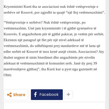
Kryeministri Kurti tha se asociacioni nuk është vetëqeverisje e
serbëve në Kosovë, por zgjodhi ta quajë “një lloj vetëmenaxhimi”.
“Vetëqeverisje e serbëve? Nuk është vetëqeverisje, po
vetëmenaxhim. Unë jam kryeministër i të gjithë qytetarëve të
Kosovës. E angazhohem për të gjithë pakicat, jo vetëm për serbët.
Ekziston një paragraf që flet për një nivel adekuad të
vetëmenaxhimit, do udhëhiqemi prej standardeve më të larta që
edhe serbët në Kosovë të mos kenë asnjë cënim. Asociacioni? Aty
thuhet urgjent të nisin bisedimet dhe angazhimin për nivelin
adekuat të vetëmenaxhimit të komunitet serb. Janë dy prej 39
marrëveshjeve gjithsej”, tha Kurti kur u pyet nga gazetarët në
Ohër.
Facebook
Share