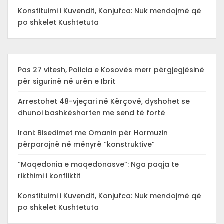
Konstituimi i Kuvendit, Konjufca: Nuk mendojmë që
po shkelet Kushtetuta
Pas 27 vitesh, Policia e Kosovës merr përgjegjësinë
për sigurinë në urën e Ibrit
Arrestohet 48-vjeçari në Kërçovë, dyshohet se
dhunoi bashkëshorten me send të fortë
Irani: Bisedimet me Omanin për Hormuzin
përparojnë në mënyrë “konstruktive”
“Maqedonia e maqedonasve”: Nga paqja te
rikthimi i konfliktit
Konstituimi i Kuvendit, Konjufca: Nuk mendojmë që
po shkelet Kushtetuta