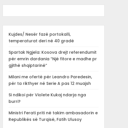
Kujdes/ Nesër fazë portokalli,
temperaturat deri në 40 gradë
Spartak Ngjela: Kosova drejt referendumit
për emrin dardania “Një fitore e madhe pr
gjithë shqiptarinë”
Milani me ofertë për Leandro Paredesin,
për ta rikthyer në Serie A pas 12 muajsh
Si ndikoi për Violete Kukaj ndarja nga
burri?
Ministri Ferati priti në takim ambasadorin e
Republikës së Turqisë, Fatih Ulusoy