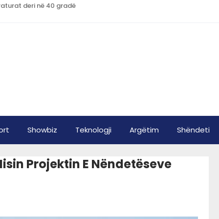
raturat deri në 40 gradë
ort
Showbiz
Teknologji
Argëtim
Shëndeti
Nisin Projektin E Nëndetëseve