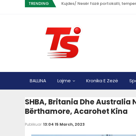
TRENDING
Kujdes/ Nesër fazë portokalli, tempe
BALLINA
Lajme
Kronika E Zezë
Sp
SHBA, Britania Dhe Australia 
Bërthamore, Acarohet Kina
Publikuar
13:04 15 March, 2023