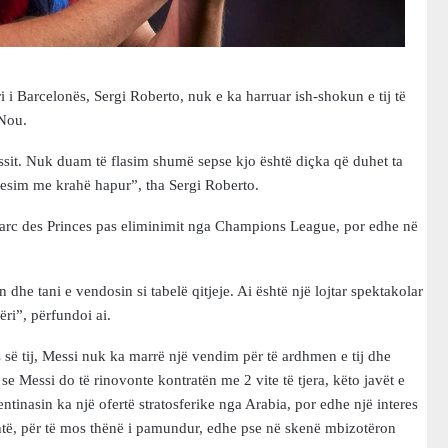
 i Barcelonës, Sergi Roberto, nuk e ka harruar ish-shokun e tij të
 Nou.
essit. Nuk duam të flasim shumë sepse kjo është diçka që duhet ta
 presim me krahë hapur”, tha Sergi Roberto.
ë Parc des Princes pas eliminimit nga Champions League, por edhe në
he tani e vendosin si tabelë qitjeje. Ai është një lojtar spektakolar
ri”, përfundoi ai.
së tij, Messi nuk ka marrë një vendim për të ardhmen e tij dhe
 se Messi do të rinovonte kontratën me 2 vite të tjera, këto javët e
ntinasin ka një ofertë stratosferike nga Arabia, por edhe një interes
të, për të mos thënë i pamundur, edhe pse në skenë mbizotëron