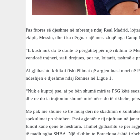
Pas fitores së djeshme në mbrëmje ndaj Real Madrid, lojtari
ekipit, Messin, dhe i ka dërguar një mesazh që nga Camp
“E kush nuk do të donte të përgatitej për një rikthim të M
vendosë trajneri, stafi drejtues, por ne, lojtarët, tashmë e
Ai gjithashtu kritikoi fishkëllimat që argjentinasi mori n
ndeshjen e djeshme ndaj Rennes në Ligue 1.
“Nuk e kuptoj pse, ai po bën shumë mirë te PSG këtë seozn d
dhe ne do ta trajtonim shumë mirë nëse do të rikhehej përsë
Me pak më shumë se tre muaj deri në skadimin e kontratës 
spekulimet po shtohen. Pasi agjentët e tij njoftuan në janar
fundit kanë qenë të heshtura. Thuhet gjithashtu se për argje
të madh ngha SHBA. Një rikthim te Barcelona është i zbeh