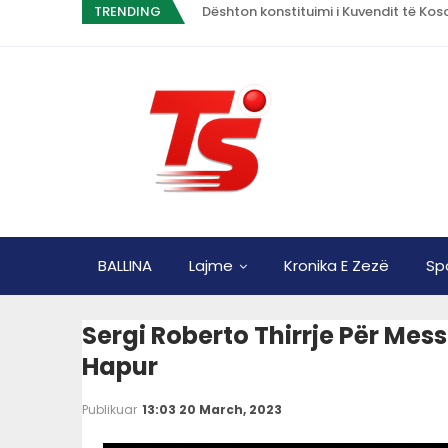
TRENDING
Dështon konstituimi i Kuvendit të Koso
BALLINA
Lajme
Kronika E Zezë
Sp
Sergi Roberto Thirrje Për Mes
Hapur
Publikuar
13:03 20 March, 2023