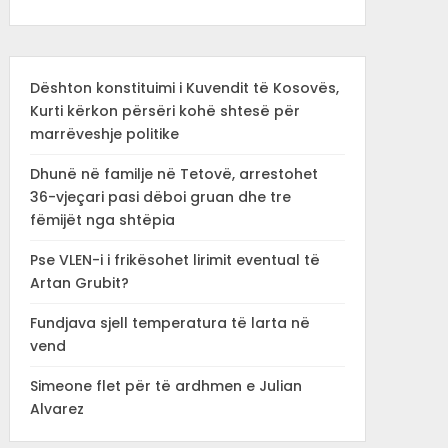
Dështon konstituimi i Kuvendit të Kosovës,
Kurti kërkon përsëri kohë shtesë për
marrëveshje politike
Dhunë në familje në Tetovë, arrestohet
36-vjeçari pasi dëboi gruan dhe tre
fëmijët nga shtëpia
Pse VLEN-i i frikësohet lirimit eventual të
Artan Grubit?
Fundjava sjell temperatura të larta në
vend
Simeone flet për të ardhmen e Julian
Alvarez