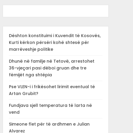
Dështon konstituimi i Kuvendit të Kosovës,
Kurti kërkon përsëri kohë shtesë për
marrëveshje politike
Dhunë në familje në Tetovë, arrestohet
36-vjeçari pasi dëboi gruan dhe tre
fëmijët nga shtëpia
Pse VLEN-i i frikësohet lirimit eventual të
Artan Grubit?
Fundjava sjell temperatura të larta në
vend
Simeone flet për të ardhmen e Julian
Alvarez