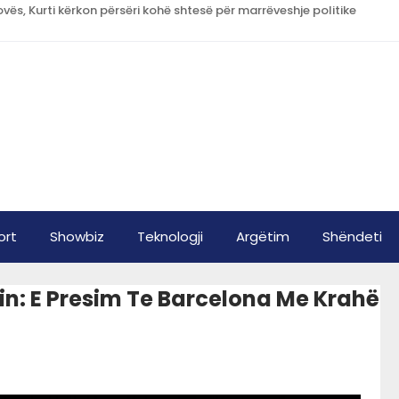
vës, Kurti kërkon përsëri kohë shtesë për marrëveshje politike
ort
Showbiz
Teknologji
Argëtim
Shëndeti
sin: E Presim Te Barcelona Me Krahë