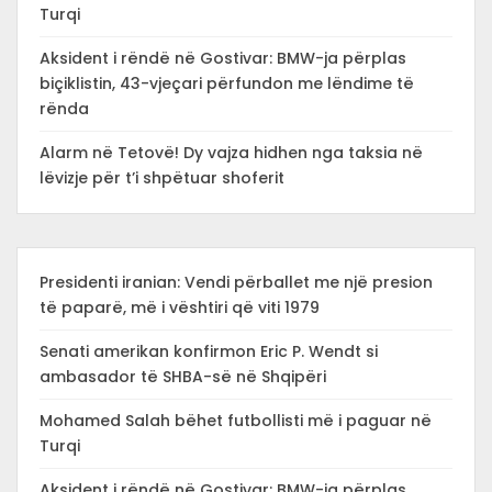
Turqi
Aksident i rëndë në Gostivar: BMW-ja përplas
biçiklistin, 43-vjeçari përfundon me lëndime të
rënda
Alarm në Tetovë! Dy vajza hidhen nga taksia në
lëvizje për t’i shpëtuar shoferit
Presidenti iranian: Vendi përballet me një presion
të paparë, më i vështiri që viti 1979
Senati amerikan konfirmon Eric P. Wendt si
ambasador të SHBA-së në Shqipëri
Mohamed Salah bëhet futbollisti më i paguar në
Turqi
Aksident i rëndë në Gostivar: BMW-ja përplas