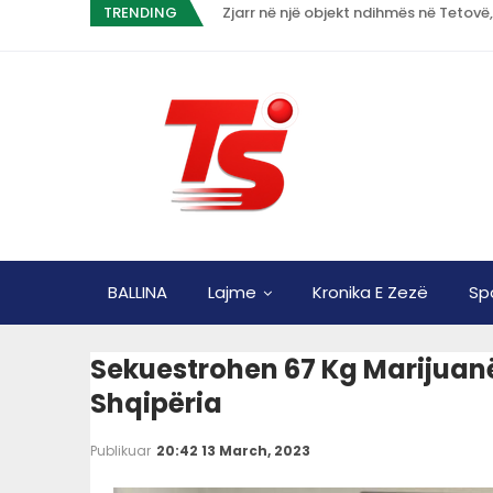
TRENDING
Zjarr në një objekt ndihmës në Tetovë,
BALLINA
Lajme
Kronika E Zezë
Sp
Sekuestrohen 67 Kg Marijuan
Shqipëria
Publikuar
20:42 13 March, 2023