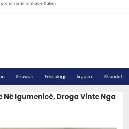
 pronari arrin ta shuajë flakën
ort
Showbiz
Teknologji
Argëtim
Shëndeti
ë Në Igumenicë, Droga Vinte Nga