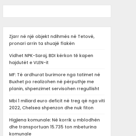
Zjarr në një objekt ndihmës në Tetovë,
pronari arrin ta shuajë flakën
Vidhet NPK-Saraj, BDI kërkon tē kapen
hajdutët e VLEN-it
MF: Të ardhurat burimore nga tatimet në
Buxhet po realizohen në përputhje me
planin, shpenzimet servisohen rregullisht
Mbi 1 miliard euro deficit në treg që nga viti
2022, Chelsea shpenzon dhe nuk fiton
Higjiena komunale: Në korrik u mblodhën
dhe transportuan 15.735 ton mbeturina
komunale