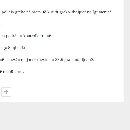
policia greke në afërsi të kufirit greko-shqiptar në Igumenicë.
.
tet po bënin kontrolle rutinë.
 nga Shqipëria.
aq në banesën e tij u sekuestruan 29.6 gram marijuanë.
jë e 450 euro.