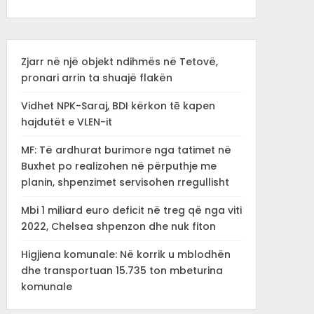
Zjarr në një objekt ndihmës në Tetovë,
pronari arrin ta shuajë flakën
Vidhet NPK-Saraj, BDI kërkon tē kapen
hajdutët e VLEN-it
MF: Të ardhurat burimore nga tatimet në
Buxhet po realizohen në përputhje me
planin, shpenzimet servisohen rregullisht
Mbi 1 miliard euro deficit në treg që nga viti
2022, Chelsea shpenzon dhe nuk fiton
Higjiena komunale: Në korrik u mblodhën
dhe transportuan 15.735 ton mbeturina
komunale