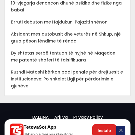
10-vjeçarja denoncon dhunë psikike dhe fizike nga
babai
Brruti debuton me Hajdukun, Pajaziti shënon
Aksident mes autobusit dhe veturës në Shkup, një
grua pëson lëndime të rënda
Dy shtetas serbë tentuan të hyjnë në Maqedoni
me patentë shoferi të falsifikuara
Ruzhdi Matoshi kërkon padi penale për drejtuesit e
institucioneve: Po shkelet Ligji për përdorimin e
gjuhëve
BALLINA
Arkiva
Privacy Policy
TetovaSot App
✕
Instalo
© 2026 -
Shkarkoje tani nga playstore!