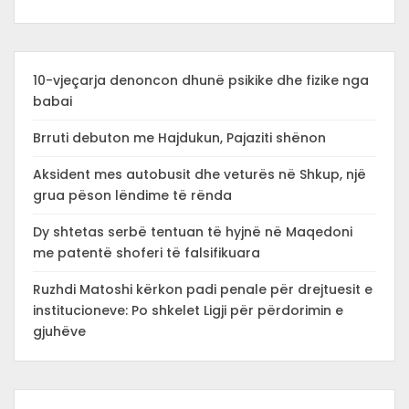
10-vjeçarja denoncon dhunë psikike dhe fizike nga
babai
Brruti debuton me Hajdukun, Pajaziti shënon
Aksident mes autobusit dhe veturës në Shkup, një
grua pëson lëndime të rënda
Dy shtetas serbë tentuan të hyjnë në Maqedoni
me patentë shoferi të falsifikuara
Ruzhdi Matoshi kërkon padi penale për drejtuesit e
institucioneve: Po shkelet Ligji për përdorimin e
gjuhëve