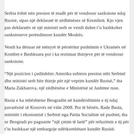
Serbia është nën presion të madh për të vendosur sanksione ndaj
Rusisë, sipas një deklaratë të zëdhënëses së Kremlinit. Kjo vjen
pas deklaratës së një ministri serb se vendi duhet t’u bashkohet
sanksioneve perëndimore kundër Moskës.
Vendi ka dënuar në mënyrë të përsëritur pushtimin e Ukrainës në
Kombet e Bashkuara por i ka rezistuar thirrjeve për të vendosur
sanksione.
“Një pozicion i çuditshëm: Amerika ushtron presion mbi Serbinë
dhe ministri serb bën thirrje për një veprim kundër Rusisë,” tha
Maria Zakharova, një zëdhënëse e Ministrisë së Jashtme ruse.
Rusia e ka mbështetur Beogradin në kundërshtimin e tij ndaj
pavarësisë së Kosovës në vitin 2008. Por të hënën, Rade Basta,
ministër i ekonomisë i Serbisë nga Partia Socialiste në pushtet, tha
se Beogradi po paguante “një çmim të lartë” për refuzimin e tij për
t’iu bashkuar një embargoje ndërkombëtare kundër Rusisë.