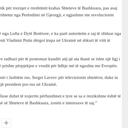
tik për rreziqet e rreshtimit krahas Shteteve të Bashkuara, pas asaj
mbështetur nga Perëndimi në Gjeorgji, e ngjashme me revolucionin
nga Lufta e Dytë Botërore, e ka parë autoritetin e saj të sfiduar nga
nti Vladimir Putin dërgoi trupa në Ukrainë në shkurt të vitit të
e radhazi për të protestuar kundër atij që ata thanë se ishte një ligj i
ë prishte përpjekjen e vendit për lidhje më të ngushta me Evropën.
i i Jashtëm rus, Sergei Lavrov për televizionin shtetëror, duke iu
 një president pro-rus në Ukrainë.
Ruse duhet të nxjerrin përfundimet e tyre se sa e rrezikshme është të
ë së Shteteve të Bashkuara, zonën e interesave të saj.”