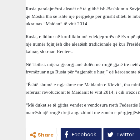
Rusia paralajmëroi aleatët në të gjithë ish-Bashkimin Sovje
që Moska tha se ishte një përpjekje për grusht shteti të 
ukrainas “Maidan” të vitit 2014.
Rusia, e lidhur në konfliktin më vdekjeprurës në Evropë që 
një numër fqinjësh dhe aleatësh tradicionalë që kur Preside
kaluar, shkruan Reuters.
Në Tbilisi, mijëra gjeorgjianë dolën në rrugë gjatë tre netëv
frymëzuar nga Rusia për “agjentët e huaj” që kërcënonte t
“Është shumë e ngjashme me Maidanin e Kievit”, tha ministr
referuar revolucionit të Maidanit të vitit 2014, i cili rrëzoi
“Më duket se të gjitha vendet e vendosura rreth Federatës 
marrësh një rrugë drejt angazhimit me zonën e përgjegjësis
Facebook
Twitter
Share