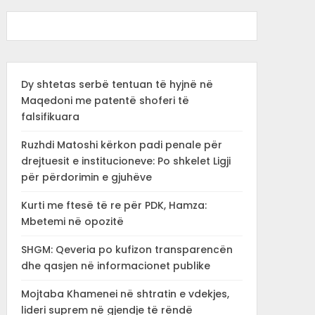
Dy shtetas serbë tentuan të hyjnë në
Maqedoni me patentë shoferi të
falsifikuara
Ruzhdi Matoshi kërkon padi penale për
drejtuesit e institucioneve: Po shkelet Ligji
për përdorimin e gjuhëve
Kurti me ftesë të re për PDK, Hamza:
Mbetemi në opozitë
SHGM: Qeveria po kufizon transparencën
dhe qasjen në informacionet publike
Mojtaba Khamenei në shtratin e vdekjes,
lideri suprem në gjendje të rëndë