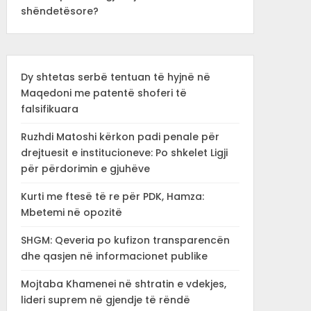
shëndetësore?
Dy shtetas serbë tentuan të hyjnë në
Maqedoni me patentë shoferi të
falsifikuara
Ruzhdi Matoshi kërkon padi penale për
drejtuesit e institucioneve: Po shkelet Ligji
për përdorimin e gjuhëve
Kurti me ftesë të re për PDK, Hamza:
Mbetemi në opozitë
SHGM: Qeveria po kufizon transparencën
dhe qasjen në informacionet publike
Mojtaba Khamenei në shtratin e vdekjes,
lideri suprem në gjendje të rëndë