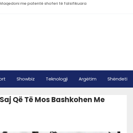
 Maqedoni me patentë shoferi të falsifikuara
ort
Showbiz
Teknologji
Argëtim
Shëndeti
E Saj Që Të Mos Bashkohen Me