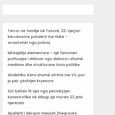
Terror në familje në Tetovë, 32-vjeçari
kërcënonte prindërit me thikë –
arrestohet nga policia
Mirësjellja elementare – një fenomen
pothuajse i dëbuar nga diskursi i shumë
mediave dhe strukturave tona politike
Abdixhiku: Kemi shumë afrime me VV, por
jo për çështjen kryesore
Sot bëhen 10 vjet nga përmbytjet
katastrofike në Shkup që morën 22 jetë
njerëzish
Spalletti i dërgon mesazh Zhegrovës: