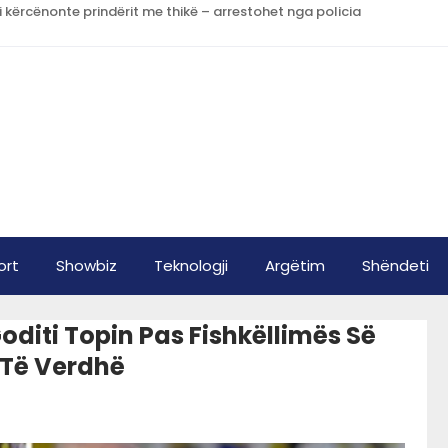
i kërcënonte prindërit me thikë – arrestohet nga policia
ort
Showbiz
Teknologji
Argëtim
Shëndeti
diti Topin Pas Fishkëllimës Së
 Të Verdhë