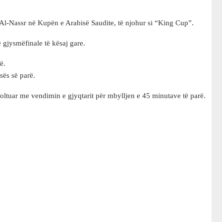
e Al-Nassr në Kupën e Arabisë Saudite, të njohur si “King Cup”.
 gjysmëfinale të kësaj gare.
ë.
sës së parë.
voltuar me vendimin e gjyqtarit për mbylljen e 45 minutave të parë.