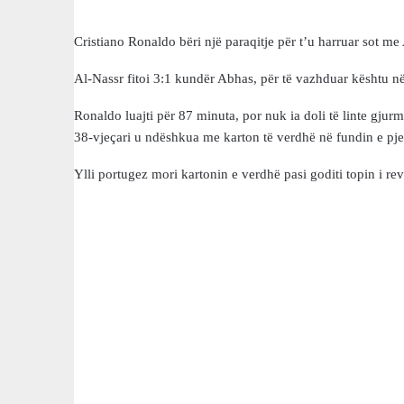
Cristiano Ronaldo bëri një paraqitje për t’u harruar sot m
Al-Nassr fitoi 3:1 kundër Abhas, për të vazhduar kështu në
Ronaldo luajti për 87 minuta, por nuk ia doli të linte gjurm
38-vjeçari u ndëshkua me karton të verdhë në fundin e pje
Ylli portugez mori kartonin e verdhë pasi goditi topin i re