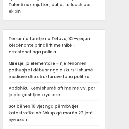
Talenti nuk mjafton, duhet të luash për
ekipin
Terror në familje në Tetovë, 32-vjeçari
kërcënonte prindërit me thikë –
arrestohet nga policia
Mirësjellja elementare – një fenomen
pothuajse i dëbuar nga diskursi i shumë
mediave dhe strukturave tona politike
Abdixhiku: Kemi shumë afrime me VV, por
jo për çështjen kryesore
Sot bëhen 10 vjet nga përmbytjet
katastrofike në Shkup që morën 22 jetë
njerëzish