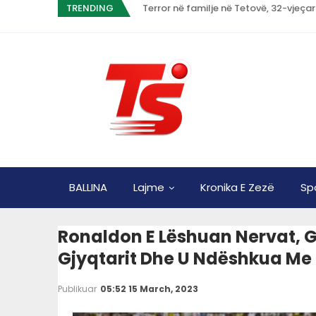
TRENDING
Terror në familje në Tetovë, 32-vjeçar
BALLINA
Lajme
Kronika E Zezë
Sp
Ronaldon E Lëshuan Nervat, Go
Gjyqtarit Dhe U Ndëshkua Me
Publikuar
05:52 15 March, 2023