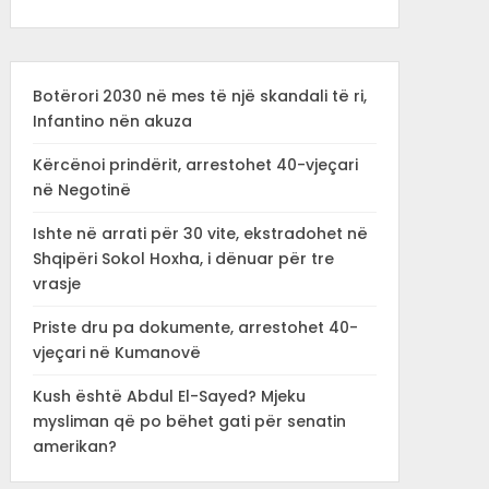
Botërori 2030 në mes të një skandali të ri,
Infantino nën akuza
Kërcënoi prindërit, arrestohet 40-vjeçari
në Negotinë
Ishte në arrati për 30 vite, ekstradohet në
Shqipëri Sokol Hoxha, i dënuar për tre
vrasje
Priste dru pa dokumente, arrestohet 40-
vjeçari në Kumanovë
Kush është Abdul El-Sayed? Mjeku
mysliman që po bëhet gati për senatin
amerikan?