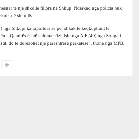
punësuar të një shkolle fillore në Shkup. Ndërkaq nga policia nuk
eknik në shkollë.
 nga Shkupi ka raportuar se për shkak të keqkuptimit të
ën e Qendrës është sulmuar fizikisht nga A.F (40) nga Struga i
astit, do të dorëzohet një parashtresë përkatëse”, thonë nga MPB.