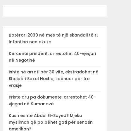
Botërori 2030 në mes të një skandali të ri,
Infantino nën akuza
Kërcënoi prindërit, arrestohet 40-vjeçari
në Negotinë
Ishte në arrati për 30 vite, ekstradohet në
Shqipëri Sokol Hoxha, i dënuar për tre
vrasje
Priste dru pa dokumente, arrestohet 40-
vjeçari në Kumanovë
Kush është Abdul El-Sayed? Mjeku
mysliman që po bëhet gati për senatin
amerikan?