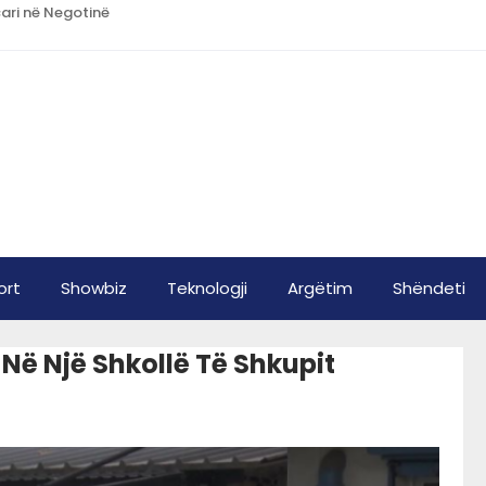
çari në Negotinë
ort
Showbiz
Teknologji
Argëtim
Shëndeti
Në Një Shkollë Të Shkupit