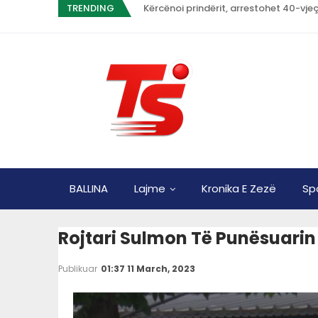
TRENDING
Kërcënoi prindërit, arrestohet 40-vje
BALLINA
Lajme
Kronika E Zezë
Sp
Rojtari Sulmon Të Punësuarin 
Publikuar
01:37 11 March, 2023