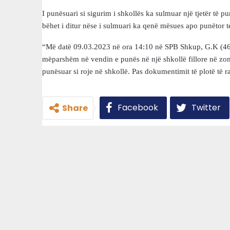
I punësuari si sigurim i shkollës ka sulmuar një tjetër të 
bëhet i ditur nëse i sulmuari ka qenë mësues apo punëtor t
“Më datë 09.03.2023 në ora 14:10 në SPB Shkup, G.K (46)
mëparshëm në vendin e punës në një shkollë fillore në zon
punësuar si roje në shkollë. Pas dokumentimit të plotë të r
Facebook
Twitter
Share