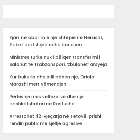
Zjarr në oborrin e një shtëpie në Nerasht,
flakët përfshijnë edhe banesën
Ministres turke nuk i pëlqen transferimi i
Salahut te Trabzonspori, ‘zbulohet’ arsyeja
Kur bukuria dhe stili bëhen një, Oriola
Marashi merr vëmendjen
Përleshje mes vëllezërve dhe një
bashkëfshatari në Rostushë
Arrestohet 42-vjeçarja në Tetovë, prishi
rendin publik me sjellje agresive