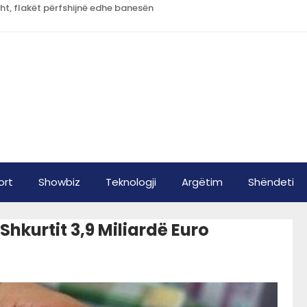
sht, flakët përfshijnë edhe banesën
ort
Showbiz
Teknologji
Argëtim
Shëndeti
Shkurtit 3,9 Miliardë Euro