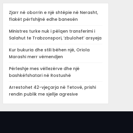
Zjarr në oborrin e një shtëpie në Nerasht,
flakët përfshijnë edhe banesën
Ministres turke nuk i pëlqen transferimi i
Salahut te Trabzonspori, ‘zbulohet’ arsyeja
Kur bukuria dhe stili bëhen një, Oriola
Marashi merr vëmendjen
Përleshje mes vëllezërve dhe një
bashkëfshatari në Rostushë
Arrestohet 42-vjeçarja në Tetovë, prishi
rendin publik me sjellje agresive