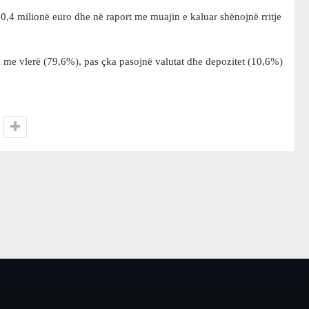
900,4 milionë euro dhe në raport me muajin e kaluar shënojnë rritje
a me vlerë (79,6%), pas çka pasojnë valutat dhe depozitet (10,6%)