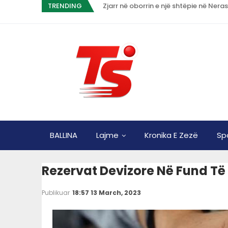
TRENDING
Zjarr në oborrin e një shtëpie në Nera
BALLINA
Lajme
Kronika E Zezë
Sp
Rezervat Devizore Në Fund Të 
Publikuar
18:57 13 March, 2023