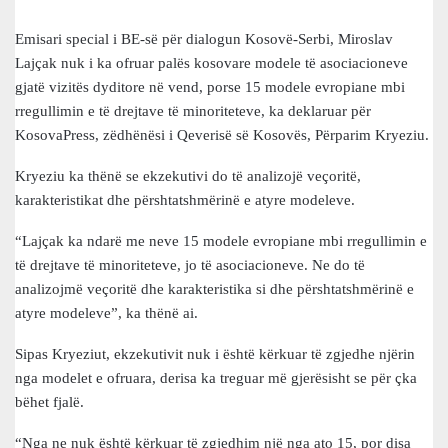
Emisari special i BE-së për dialogun Kosovë-Serbi, Miroslav
Lajçak nuk i ka ofruar palës kosovare modele të asociacioneve
gjatë vizitës dyditore në vend, porse 15 modele evropiane mbi
rregullimin e të drejtave të minoriteteve, ka deklaruar për
KosovaPress, zëdhënësi i Qeverisë së Kosovës, Përparim Kryeziu.
Kryeziu ka thënë se ekzekutivi do të analizojë veçoritë,
karakteristikat dhe përshtatshmërinë e atyre modeleve.
“Lajçak ka ndarë me neve 15 modele evropiane mbi rregullimin e
të drejtave të minoriteteve, jo të asociacioneve. Ne do të
analizojmë veçoritë dhe karakteristika si dhe përshtatshmërinë e
atyre modeleve”, ka thënë ai.
Sipas Kryeziut, ekzekutivit nuk i është kërkuar të zgjedhe njërin
nga modelet e ofruara, derisa ka treguar më gjerësisht se për çka
bëhet fjalë.
“Nga ne nuk është kërkuar të zgjedhim një nga ato 15, por disa