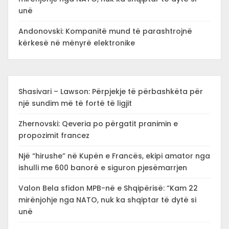
unë
Andonovski: Kompanitë mund të parashtrojnë
kërkesë në mënyrë elektronike
Shasivari – Lawson: Përpjekje të përbashkëta për
një sundim më të fortë të ligjit
Zhernovski: Qeveria po përgatit pranimin e
propozimit francez
Një “hirushe” në Kupën e Francës, ekipi amator nga
ishulli me 600 banorë e siguron pjesëmarrjen
Valon Bela sfidon MPB-në e Shqipërisë: “Kam 22
mirënjohje nga NATO, nuk ka shqiptar të dytë si
unë