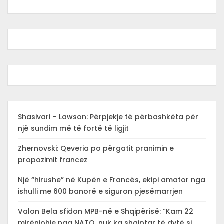
Shasivari – Lawson: Përpjekje të përbashkëta për
një sundim më të fortë të ligjit
Zhernovski: Qeveria po përgatit pranimin e
propozimit francez
Një “hirushe” në Kupën e Francës, ekipi amator nga
ishulli me 600 banorë e siguron pjesëmarrjen
Valon Bela sfidon MPB-në e Shqipërisë: “Kam 22
mirënjohje nga NATO, nuk ka shqiptar të dytë si