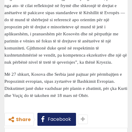
nga ato- të cilat reflektojnë në frymë dhe shkronjë të drejtat e
anëtarëve të pakicave sipas standardeve të Këshillit të Evropës —
do të mund të shërbejnë si referencë apo orientim për një
propozim për të drejtat e minoriteteve që mund të jetë i
aplikueshëm, i pranueshëm për Kosovën dhe në përputhje me
parimin e vënies në fokus të të drejtave të anëtarëve të një
komuniteti. Gjithmonë duke qenë në respektimin të
kushtetutshmërisë se vendit, pa kompetenca ekzekutive dhe një që
nuk përbënë nivel të tretë të qeverisjes”, ka thënë Kryeziu.
Më 27 shkurt, Kosova dhe Serbia janë pajtuar për përmbajtjen e
Propozimit evropian, sipas zyrtarëve të Bashkimit Evropian.
Diskutimet janë duke vazhduar për planin e zbatimit, për çka Kurti
dhe Vuçiç do të takohen më 18 mars në Ohër.
Facebook
Share