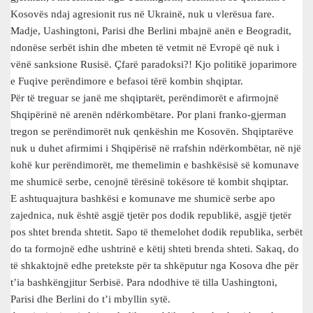
Kosovës ndaj agresionit rus në Ukrainë, nuk u vlerësua fare.
Madje, Uashingtoni, Parisi dhe Berlini mbajnë anën e Beogradit,
ndonëse serbët ishin dhe mbeten të vetmit në Evropë që nuk i
vënë sanksione Rusisë. Çfarë paradoksi?! Kjo politikë joparimore
e Fuqive perëndimore e befasoi tërë kombin shqiptar.
Për të treguar se janë me shqiptarët, perëndimorët e afirmojnë
Shqipërinë në arenën ndërkombëtare. Por plani franko-gjerman
tregon se perëndimorët nuk qenkëshin me Kosovën. Shqiptarëve
nuk u duhet afirmimi i Shqipërisë në rrafshin ndërkombëtar, në një
kohë kur perëndimorët, me themelimin e bashkësisë së komunave
me shumicë serbe, cenojnë tërësinë tokësore të kombit shqiptar.
E ashtuquajtura bashkësi e komunave me shumicë serbe apo
zajednica, nuk është asgjë tjetër pos dodik republikë, asgjë tjetër
pos shtet brenda shtetit. Sapo të themelohet dodik republika, serbët
do ta formojnë edhe ushtrinë e këtij shteti brenda shteti. Sakaq, do
të shkaktojnë edhe pretekste për ta shkëputur nga Kosova dhe për
t’ia bashkëngjitur Serbisë. Para ndodhive të tilla Uashingtoni,
Parisi dhe Berlini do t’i mbyllin sytë.