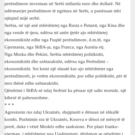
perëndimore investuan në Serbi miliarda euro dhe dollarë. Në
ndërmarrjet perëndimore të ngritura në Serbi, u punësuan mbi
njëqind mijë serbë.
Serbia, në një anë mbështetej nga Rusia e Putunit, nga Kina dhe
nga vende të tjera, ndërsa në anën tjetër ajo mbështetej
ekonomikisht edhe nga Fuqitë perëndimore, d.m.th. nga
Gjermania, nga ShBA-ja, nga Franca, nga Austria etj.
Nga Moska dhe Pekini, Serbia mbështetej politikisht,
ekonomikisht dhe ushtarakisht, ndërsa nga Perëndimi –
ekonomikisht. Sot kemi një situatë kur ajo mbështetet nga
perëndimorët, jo vetëm ekonomikisht, por edhe politikisht, për të
mos thënë edhe ushtarakisht.
Qëndrimi i ShBA-së ndaj Serbisë ka pësuar një salto mortale, një
kthesë të pabesueshme.
* * *
Agresionin rus ndaj Ukrainës, shqiptarët e dënuan në shkallë
kombi. Pushtimin rus të Ukrainës, Kosova e dënoi në mënyrë të
prerë, duke i vënë Moskës edhe sanksione. Por plani franko-
gjerman, i mbështetur nga Uashingtoni, dëshmon se qëndrimi i