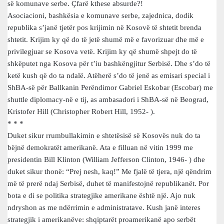
së komunave serbe. Çfarë kthese absurde?!
Asociacioni, bashkësia e komunave serbe, zajednica, dodik
republika s’janë tjetër pos krijimin në Kosovë të shtetit brenda
shtetit. Krijim ky që do të jetë shumë më e favorizuar dhe më e
privilegjuar se Kosova vetë. Krijim ky që shumë shpejt do të
shkëputet nga Kosova për t’iu bashkëngjitur Serbisë. Dhe s’do të
ketë kush që do ta ndalë. Atëherë s’do të jenë as emisari special i
ShBA-së për Ballkanin Perëndimor Gabriel Eskobar (Escobar) me
shuttle diplomacy-në e tij, as ambasadori i ShBA-së në Beograd,
Kristofer Hill (Christopher Robert Hill, 1952- ).
* * *
Duket sikur rrumbullakimin e shtetësisë së Kosovës nuk do ta
bëjnë demokratët amerikanë. Ata e filluan në vitin 1999 me
presidentin Bill Klinton (William Jefferson Clinton, 1946- ) dhe
duket sikur thonë: “Prej nesh, kaq!” Me fjalë të tjera, një qëndrim
më të prerë ndaj Serbisë, duhet të manifestojnë republikanët. Por
bota e di se politika strategjike amerikane është një. Ajo nuk
ndryshon as me ndërrimin e administratave. Kush janë interes
strategjik i amerikanëve: shqiptarët proamerikanë apo serbët