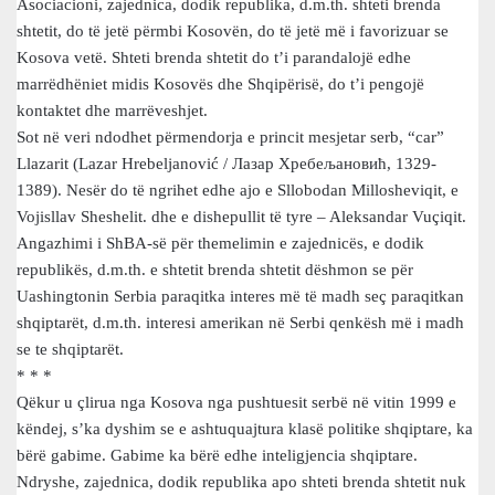
Asociacioni, zajednica, dodik republika, d.m.th. shteti brenda
shtetit, do të jetë përmbi Kosovën, do të jetë më i favorizuar se
Kosova vetë. Shteti brenda shtetit do t’i parandalojë edhe
marrëdhëniet midis Kosovës dhe Shqipërisë, do t’i pengojë
kontaktet dhe marrëveshjet.
Sot në veri ndodhet përmendorja e princit mesjetar serb, “car”
Llazarit (Lazar Hrebеljanović / Лазар Хребељановић, 1329-
1389). Nesër do të ngrihet edhe ajo e Sllobodan Millosheviqit, e
Vojisllav Sheshelit. dhe e dishepullit të tyre – Aleksandar Vuçiqit.
Angazhimi i ShBA-së për themelimin e zajednicës, e dodik
republikës, d.m.th. e shtetit brenda shtetit dëshmon se për
Uashingtonin Serbia paraqitka interes më të madh seç paraqitkan
shqiptarët, d.m.th. interesi amerikan në Serbi qenkësh më i madh
se te shqiptarët.
* * *
Qëkur u çlirua nga Kosova nga pushtuesit serbë në vitin 1999 e
këndej, s’ka dyshim se e ashtuquajtura klasë politike shqiptare, ka
bërë gabime. Gabime ka bërë edhe inteligjencia shqiptare.
Ndryshe, zajednica, dodik republika apo shteti brenda shtetit nuk