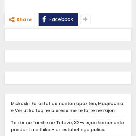
Facebook
Share
Mickoski: Eurostat demanton opozitën, Maqedonia
e Veriut ka fuqinë blerëse më të lartë në rajon
Terror në familje në Tetovë, 32-vjeçari kërcënonte
prindërit me thikë – arrestohet nga policia