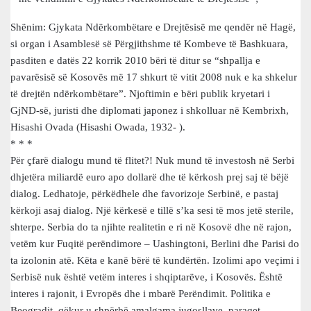
Shënim: Gjykata Ndërkombëtare e Drejtësisë me qendër në Hagë,
si organ i Asamblesë së Përgjithshme të Kombeve të Bashkuara,
pasditen e datës 22 korrik 2010 bëri të ditur se “shpallja e
pavarësisë së Kosovës më 17 shkurt të vitit 2008 nuk e ka shkelur
të drejtën ndërkombëtare”. Njoftimin e bëri publik kryetari i
GjND-së, juristi dhe diplomati japonez i shkolluar në Kembrixh,
Hisashi Ovada (Hisashi Owada, 1932- ).
* * *
Për çfarë dialogu mund të flitet?! Nuk mund të investosh në Serbi
dhjetëra miliardë euro apo dollarë dhe të kërkosh prej saj të bëjë
dialog. Ledhatoje, përkëdhele dhe favorizoje Serbinë, e pastaj
kërkoji asaj dialog. Një kërkesë e tillë s’ka sesi të mos jetë sterile,
shterpe. Serbia do ta njihte realitetin e ri në Kosovë dhe në rajon,
vetëm kur Fuqitë perëndimore – Uashingtoni, Berlini dhe Parisi do
ta izolonin atë. Këta e kanë bërë të kundërtën. Izolimi apo veçimi i
Serbisë nuk është vetëm interes i shqiptarëve, i Kosovës. Është
interes i rajonit, i Evropës dhe i mbarë Perëndimit. Politika e
Beogradit, qëkur u shpërbë amalgama jugosllave, paraqet