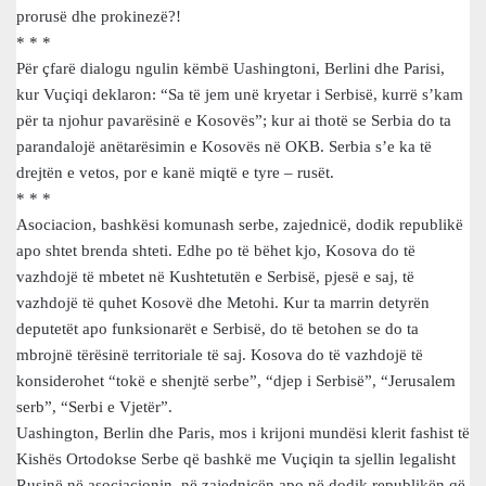
prorusë dhe prokinezë?!
* * *
Për çfarë dialogu ngulin këmbë Uashingtoni, Berlini dhe Parisi,
kur Vuçiqi deklaron: “Sa të jem unë kryetar i Serbisë, kurrë s’kam
për ta njohur pavarësinë e Kosovës”; kur ai thotë se Serbia do ta
parandalojë anëtarësimin e Kosovës në OKB. Serbia s’e ka të
drejtën e vetos, por e kanë miqtë e tyre – rusët.
* * *
Asociacion, bashkësi komunash serbe, zajednicë, dodik republikë
apo shtet brenda shteti. Edhe po të bëhet kjo, Kosova do të
vazhdojë të mbetet në Kushtetutën e Serbisë, pjesë e saj, të
vazhdojë të quhet Kosovë dhe Metohi. Kur ta marrin detyrën
deputetët apo funksionarët e Serbisë, do të betohen se do ta
mbrojnë tërësinë territoriale të saj. Kosova do të vazhdojë të
konsiderohet “tokë e shenjtë serbe”, “djep i Serbisë”, “Jerusalem
serb”, “Serbi e Vjetër”.
Uashington, Berlin dhe Paris, mos i krijoni mundësi klerit fashist të
Kishës Ortodokse Serbe që bashkë me Vuçiqin ta sjellin legalisht
Rusinë në asociacionin, në zajednicën apo në dodik republikën që