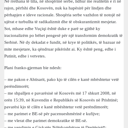
Në rrethana të tilla, në shoqërinë serbe, lidhur me realitetin e ri në
rajon, përfshi dhe Kosovën, nuk ka hapësirë për lindjen dhe
përhapjen e ideve racionale. Shoqëria serbe vazhdon të notojë në
ujërat e turbullta të radikalizmit dhe të obskurantizmit mesjetar.
Sot, mbase edhe Vuçiqi është duke e parë se gjithë ky
iracionalizëm po bëhet pengesë për një transformim demokratik të
Serbisë. Në dy dekadat e fundit, në krye të politikës, të bazuar në
mite mesjetare, ka qëndruar pikërisht ai. Ky është peng, edhe i
Putinit, edhe i vetvetes.
Plani franko-gjerman bie ndesh:
– me pakon e Ahtisarit, pako kjo të cilën e kanë mbështetur vetë
perëndimorët;
– me shpalljen e pavarësisë së Kosovës më 17 shkurt 2008, në
orën 15:39, në Kuvendin e Republikës së Kosovës në Prishtinë;
pavarësi kjo të cilën e kanë mbështetur vetë perëndimorët;
– me parimet e BE-së për pacenueshmërinë e kufijve;
– me vlerat dhe parimet demokratike të BE-së.
– me vendimin e Gjykatës Ndërkombëtare të Drejtësisë*;