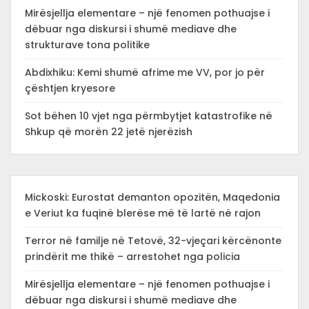
Mirësjellja elementare – një fenomen pothuajse i
dëbuar nga diskursi i shumë mediave dhe
strukturave tona politike
Abdixhiku: Kemi shumë afrime me VV, por jo për
çështjen kryesore
Sot bëhen 10 vjet nga përmbytjet katastrofike në
Shkup që morën 22 jetë njerëzish
Mickoski: Eurostat demanton opozitën, Maqedonia
e Veriut ka fuqinë blerëse më të lartë në rajon
Terror në familje në Tetovë, 32-vjeçari kërcënonte
prindërit me thikë – arrestohet nga policia
Mirësjellja elementare – një fenomen pothuajse i
dëbuar nga diskursi i shumë mediave dhe