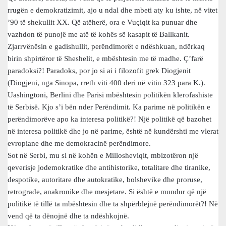
rrugën e demokratizimit, ajo u ndal dhe mbeti aty ku ishte, në vitet
’90 të shekullit XX. Që atëherë, ora e Vuçiqit ka punuar dhe
vazhdon të punojë me atë të kohës së kasapit të Ballkanit.
Zjarrvënësin e gadishullit, perëndimorët e ndëshkuan, ndërkaq
birin shpirtëror të Sheshelit, e mbështesin me të madhe. Ç’farë
paradoksi?! Paradoks, por jo si ai i filozofit grek Diogjenit
(Diogjeni, nga Sinopa, rreth viti 400 deri në vitin 323 para K.).
Uashingtoni, Berlini dhe Parisi mbështesin politikën klerofashiste
të Serbisë. Kjo s’i bën nder Perëndimit. Ka parime në politikën e
perëndimorëve apo ka interesa politikë?! Një politikë që bazohet
në interesa politikë dhe jo në parime, është në kundërshti me vlerat
evropiane dhe me demokracinë perëndimore.
Sot në Serbi, mu si në kohën e Millosheviqit, mbizotëron një
qeverisje jodemokratike dhe antihistorike, totalitare dhe tiranike,
despotike, autoritare dhe autokratike, bolshevike dhe proruse,
retrograde, anakronike dhe mesjetare. Si është e mundur që një
politikë të tillë ta mbështesin dhe ta shpërblejnë perëndimorët?! Në
vend që ta dënojnë dhe ta ndëshkojnë.