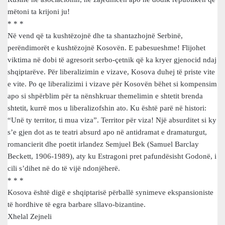
mëtoni ta krijoni ju!
* * *
Në vend që ta kushtëzojnë dhe ta shantazhojnë Serbinë,
perëndimorët e kushtëzojnë Kosovën. E pabesueshme! Flijohet
viktima në dobi të agresorit serbo-çetnik që ka kryer gjenocid ndaj
shqiptarëve. Për liberalizimin e vizave, Kosova duhej të priste vite
e vite. Po qe liberalizimi i vizave për Kosovën bëhet si kompensim
apo si shpërblim për ta nënshkruar themelimin e shtetit brenda
shtetit, kurrë mos u liberalizofshin ato. Ku është parë në histori:
“Unë ty territor, ti mua viza”. Territor për viza! Një absurditet si ky
s’e gjen dot as te teatri absurd apo në antidramat e dramaturgut,
romancierit dhe poetit irlandez Semjuel Bek (Samuel Barclay
Beckett, 1906-1989), aty ku Estragoni pret pafundësisht Godonë, i
cili s’dihet në do të vijë ndonjëherë.
* * *
Kosova është digë e shqiptarisë përballë synimeve ekspansioniste
të hordhive të egra barbare sllavo-bizantine.
Xhelal Zejneli