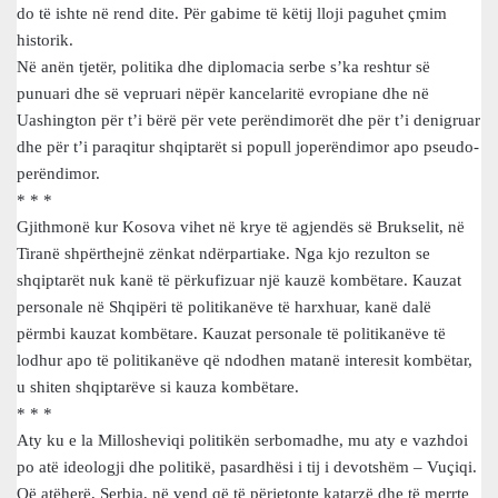
do të ishte në rend dite. Për gabime të këtij lloji paguhet çmim
historik.
Në anën tjetër, politika dhe diplomacia serbe s’ka reshtur së
punuari dhe së vepruari nëpër kancelaritë evropiane dhe në
Uashington për t’i bërë për vete perëndimorët dhe për t’i denigruar
dhe për t’i paraqitur shqiptarët si popull joperëndimor apo pseudo-
perëndimor.
* * *
Gjithmonë kur Kosova vihet në krye të agjendës së Brukselit, në
Tiranë shpërthejnë zënkat ndërpartiake. Nga kjo rezulton se
shqiptarët nuk kanë të përkufizuar një kauzë kombëtare. Kauzat
personale në Shqipëri të politikanëve të harxhuar, kanë dalë
përmbi kauzat kombëtare. Kauzat personale të politikanëve të
lodhur apo të politikanëve që ndodhen matanë interesit kombëtar,
u shiten shqiptarëve si kauza kombëtare.
* * *
Aty ku e la Millosheviqi politikën serbomadhe, mu aty e vazhdoi
po atë ideologji dhe politikë, pasardhësi i tij i devotshëm – Vuçiqi.
Që atëherë, Serbia, në vend që të përjetonte katarzë dhe të merrte