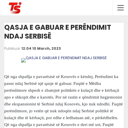
QASJA E GABUAR E PERËNDIMIT
NDAJ SERBISË
Publikuar
12:04 10 March, 2023
Që nga shpallja e pavarësisë së Kosovës e këndej, Perëndimi ka
pasur ndaj Serbisë një qasje të gabuar. Fuqitë e Mëdha
perëndimore shpesh e zbatojnë politikën e kulaçit dhe e kërbaçit
apo e shkopit dhe e karotës. Por në rastin e qëndrimit hegjemonist
dhe ekspansionist të Serbisë ndaj Kosovës, kjo nuk ndodhi. Fuqitë
perëndimore, jo vetën që nuk ndoqën ndaj Serbisë politikë të
kulaçit dhe të kërbaçit, por edhe e ledhatuan atë, e përkëdhelën.
Që nga shpallja e pavarësisë së Kosovës e deri më sot, Fuqitë