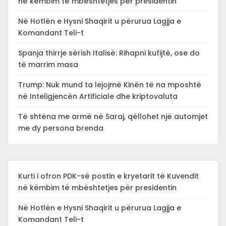
në këmbim të mbështetjes për presidentin
Në Hotlën e Hysni Shaqirit u përurua Lagjja e
Komandant Teli-t
Spanja thirrje sërish Italisë: Rihapni kufijtë, ose do
të marrim masa
Trump: Nuk mund ta lejojmë Kinën të na mposhtë
në Inteligjencën Artificiale dhe kriptovaluta
Të shtëna me armë në Saraj, qëllohet një automjet
me dy persona brenda
Kurti i ofron PDK-së postin e kryetarit të Kuvendit
në këmbim të mbështetjes për presidentin
Në Hotlën e Hysni Shaqirit u përurua Lagjja e
Komandant Teli-t