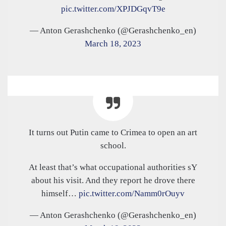
pic.twitter.com/XPJDGqvT9e
— Anton Gerashchenko (@Gerashchenko_en)
March 18, 2023
It turns out Putin came to Crimea to open an art
school.
At least that’s what occupational authorities sY
about his visit. And they report he drove there
himself…
pic.twitter.com/Namm0rOuyv
— Anton Gerashchenko (@Gerashchenko_en)