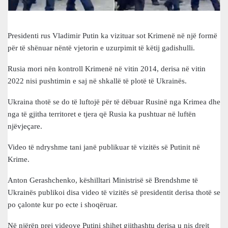
Presidenti rus Vladimir Putin ka vizituar sot Krimenë në një formë
për të shënuar nëntë vjetorin e uzurpimit të këtij gadishulli.
Rusia mori nën kontroll Krimenë në vitin 2014, derisa në vitin
2022 nisi pushtimin e saj në shkallë të plotë të Ukrainës.
Ukraina thotë se do të luftojë për të dëbuar Rusinë nga Krimea dhe
nga të gjitha territoret e tjera që Rusia ka pushtuar në luftën
njëvjeçare.
Video të ndryshme tani janë publikuar të vizitës së Putinit në
Krime.
Anton Gerashchenko, këshilltari Ministrisë së Brendshme të
Ukrainës publikoi disa video të vizitës së presidentit derisa thotë se
po çalonte kur po ecte i shoqëruar.
Në njërën prej videove Putini shihet gjithashtu derisa u nis drejt