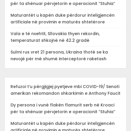
për ta shënuar përvjetorin e operacionit “Stuhia”
Maturantët u kapën duke përdorur inteligjencën
artificiale në provimin e maturës shtetërore
Vala e të nxehtit, Sllovakia thyen rekordin,
temperaturat shkojnë në 42.2 gradë
Sulmi rus vret 21 persona, Ukraina thotë se ka
nevojë për më shumë interceptorë raketash
Refuzoi t’u përgjigjej pyetjeve mbi COVID-19/ Senati
amerikan rekomandon shkarkimin e Anthony Faucit
Dy persona i vunë flakën flamurit serb në Kroaci
për ta shënuar përvjetorin e operacionit “Stuhia”
Maturantët u kapën duke përdorur inteligjencën
artificiale në provimin e maturës shtetërore