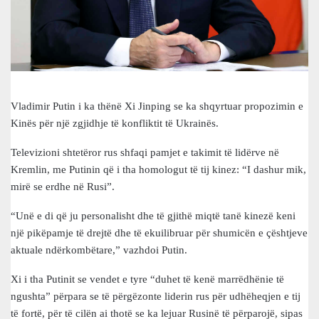
Vladimir Putin i ka thënë Xi Jinping se ka shqyrtuar propozimin e
Kinës për një zgjidhje të konfliktit të Ukrainës.
Televizioni shtetëror rus shfaqi pamjet e takimit të lidërve në
Kremlin, me Putinin që i tha homologut të tij kinez: “I dashur mik,
mirë se erdhe në Rusi”.
“Unë e di që ju personalisht dhe të gjithë miqtë tanë kinezë keni
një pikëpamje të drejtë dhe të ekuilibruar për shumicën e çështjeve
aktuale ndërkombëtare,” vazhdoi Putin.
Xi i tha Putinit se vendet e tyre “duhet të kenë marrëdhënie të
ngushta” përpara se të përgëzonte liderin rus për udhëheqjen e tij
të fortë, për të cilën ai thotë se ka lejuar Rusinë të përparojë, sipas