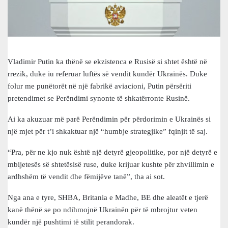
Vladimir Putin ka thënë se ekzistenca e Rusisë si shtet është në
rrezik, duke iu referuar luftës së vendit kundër Ukrainës. Duke
folur me punëtorët në një fabrikë aviacioni, Putin përsëriti
pretendimet se Perëndimi synonte të shkatërronte Rusinë.
Ai ka akuzuar më parë Perëndimin për përdorimin e Ukrainës si
një mjet për t’i shkaktuar një “humbje strategjike” fqinjit të saj.
“Pra, për ne kjo nuk është një detyrë gjeopolitike, por një detyrë e
mbijetesës së shtetësisë ruse, duke krijuar kushte për zhvillimin e
ardhshëm të vendit dhe fëmijëve tanë”, tha ai sot.
Nga ana e tyre, SHBA, Britania e Madhe, BE dhe aleatët e tjerë
kanë thënë se po ndihmojnë Ukrainën për të mbrojtur veten
kundër një pushtimi të stilit perandorak.