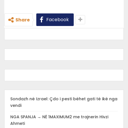
Facebook
Share
Sondazh në Izrael: Çdo i pesti bëhet gati të ikë nga
vendi
NGA SPANJA → NË 1MAXIMUM2 me trajnerin Hivzi
Ahmeti