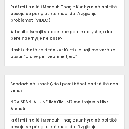
Rrëfimi i rrallë i Menduh Thaçit: Kur hyra në politikë
besoja se për gjashtë muaj do t’i zgjidhja
problemet (VIDEO)
Arbenita Ismajli shfaqet me pamje ndryshe, a ka
bërë ndërhyrje në buzë?
Haxhiu thotë se ditën kur Kurti u gjuajt me vezë ka
pasur “plane për veprime tjera”
Sondazh në Izrael: Çdo i pesti bëhet gati të ikë nga
vendi
NGA SPANJA → NË 1MAXIMUM2 me trajnerin Hivzi
Ahmeti
Rrëfimi i rrallë i Menduh Thaçit: Kur hyra në politikë
besoja se për gjashtë muaj do t’i zgjidhja