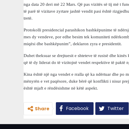
nga data 20 deri më 22 Mars. Që pas vizitës së tij më t fundi
të parë të vizitave zyrtare jashtë vendit pasi është rizgjedh
tretë.
Protokolli presidencial parashikon bashkëpunime të ndërsje
mes dy vendeve, por edhe besim tek komuniteti ndërkombëta
miqësi dhe bashkëpunim”, deklaron zyra e presidentit.
Duhet theksuar se drejtuesit e shteteve të rusisë dhe kinë
që të dy liderat do të vizitojnë vendet respektive të paktë n
Kina është një nga vendet e rralla që ka ndërtuar dhe po m
mënyrën e vet paqësore, duke bërë që konflikti i nisur prej n
është mjaft e rëndësishme në këtë aspekt.
Facebook
Twitter
Share