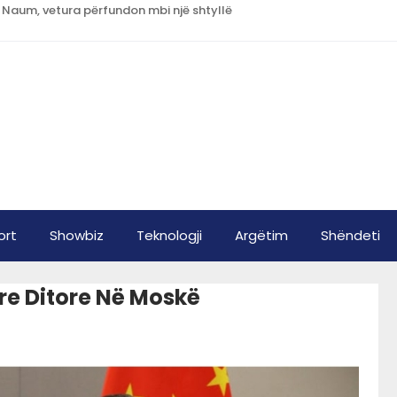
 Naum, vetura përfundon mbi një shtyllë
ort
Showbiz
Teknologji
Argëtim
Shëndeti
 Tre Ditore Në Moskë