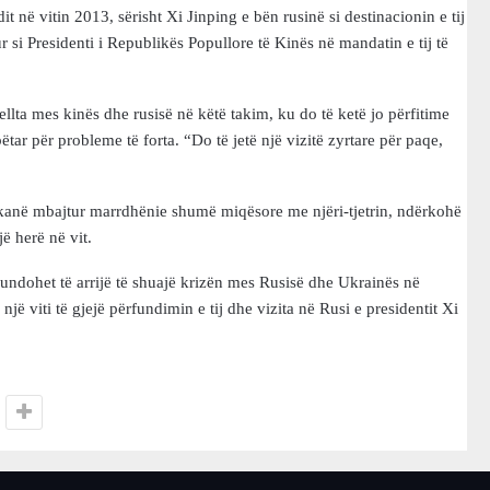
t në vitin 2013, sërisht Xi Jinping e bën rusinë si destinacionin e tij
ur si Presidenti i Republikës Popullore të Kinës në mandatin e tij të
llta mes kinës dhe rusisë në këtë takim, ku do të ketë jo përfitime
r për probleme të forta. “Do të jetë një vizitë zyrtare për paqe,
s kanë mbajtur marrdhënie shumë miqësore me njëri-tjetrin, ndërkohë
jë herë në vit.
undohet të arrijë të shuajë krizën mes Rusisë dhe Ukrainës në
jë viti të gjejë përfundimin e tij dhe vizita në Rusi e presidentit Xi