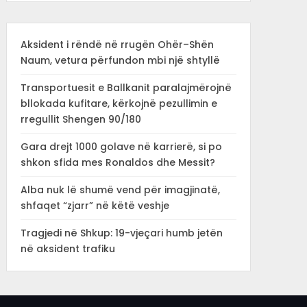
Aksident i rëndë në rrugën Ohër–Shën
Naum, vetura përfundon mbi një shtyllë
Transportuesit e Ballkanit paralajmërojnë
bllokada kufitare, kërkojnë pezullimin e
rregullit Shengen 90/180
Gara drejt 1000 golave në karrierë, si po
shkon sfida mes Ronaldos dhe Messit?
Alba nuk lë shumë vend për imagjinatë,
shfaqet “zjarr” në këtë veshje
Tragjedi në Shkup: 19-vjeçari humb jetën
në aksident trafiku