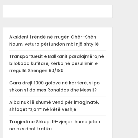
Aksident i rëndë në rrugën Ohër–Shën
Naum, vetura përfundon mbi një shtyllë
Transportuesit e Ballkanit paralajmërojnë
bllokada kufitare, kërkojnë pezullimin e
rregullit Shengen 90/180
Gara drejt 1000 golave në karrierë, si po
shkon sfida mes Ronaldos dhe Messit?
Alba nuk lë shumë vend për imagjinatë,
shfaqet “zjarr” në këtë veshje
Tragjedi në Shkup: 19-vjeçari humb jetën
në aksident trafiku