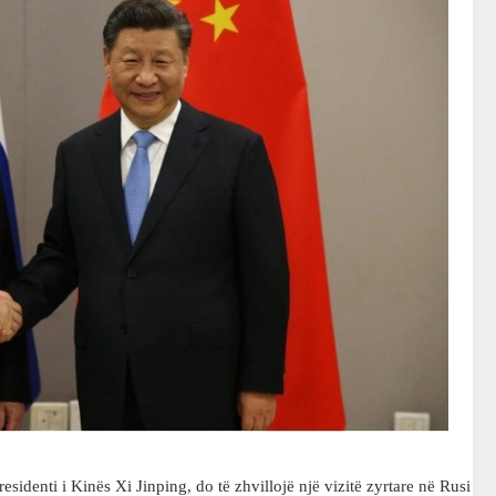
esidenti i Kinës Xi Jinping, do të zhvillojë një vizitë zyrtare në Rusi