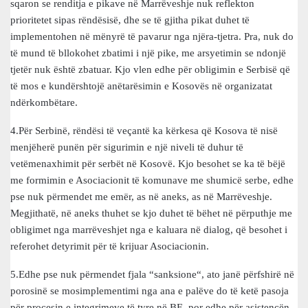
sqaron se renditja e pikave në Marrëveshje nuk reflekton
prioritetet sipas rëndësisë, dhe se të gjitha pikat duhet të
implementohen në mënyrë të pavarur nga njëra-tjetra. Pra, nuk do
të mund të bllokohet zbatimi i një pike, me arsyetimin se ndonjë
tjetër nuk është zbatuar. Kjo vlen edhe për obligimin e Serbisë që
të mos e kundërshtojë anëtarësimin e Kosovës në organizatat
ndërkombëtare.
4.Për Serbinë, rëndësi të veçantë ka kërkesa që Kosova të nisë
menjëherë punën për sigurimin e një niveli të duhur të
vetëmenaxhimit për serbët në Kosovë. Kjo besohet se ka të bëjë
me formimin e Asociacionit të komunave me shumicë serbe, edhe
pse nuk përmendet me emër, as në aneks, as në Marrëveshje.
Megjithatë, në aneks thuhet se kjo duhet të bëhet në përputhje me
obligimet nga marrëveshjet nga e kaluara në dialog, që besohet i
referohet detyrimit për të krijuar Asociacionin.
5.Edhe pse nuk përmendet fjala “sanksione“, ato janë përfshirë në
porosinë se mosimplementimi nga ana e palëve do të ketë pasoja
për procesin e integrimeve të tyre në BE, por edhe për asistencën