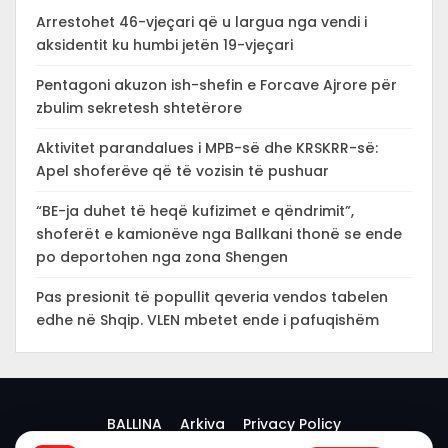
Arrestohet 46-vjeçari që u largua nga vendi i
aksidentit ku humbi jetën 19-vjeçari
Pentagoni akuzon ish-shefin e Forcave Ajrore për
zbulim sekretesh shtetërore
Aktivitet parandalues i MPB-së dhe KRSKRR-së:
Apel shoferëve që të vozisin të pushuar
“BE-ja duhet të heqë kufizimet e qëndrimit”,
shoferët e kamionëve nga Ballkani thonë se ende
po deportohen nga zona Shengen
Pas presionit të popullit qeveria vendos tabelen
edhe në Shqip. VLEN mbetet ende i pafuqishëm
BALLINA
Arkiva
Privacy Policy