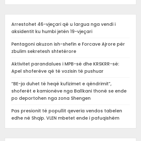
Arrestohet 46-vjeçari që u largua nga vendi i
aksidentit ku humbi jetën 19-vjeçari
Pentagoni akuzon ish-shefin e Forcave Ajrore për
zbulim sekretesh shtetërore
Aktivitet parandalues i MPB-së dhe KRSKRR-së:
Apel shoferëve që të vozisin të pushuar
“BE-ja duhet të heqë kufizimet e qëndrimit”,
shoferët e kamionëve nga Ballkani thonë se ende
po deportohen nga zona Shengen
Pas presionit të popullit qeveria vendos tabelen
edhe në Shqip. VLEN mbetet ende i pafuqishëm