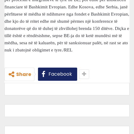
financiare të Bashkimit Evropian. Edhe Kosova, edhe Serbia, janë
përfituese të mëdha të ndihmave nga fondet e Bashkimit Evropian,
dhe kjo do të rritet edhe më shumë përmes një konference të
donatorëve që do të duhej të zhvillohej brenda 150 ditëve. Diçka e
tillë është e rëndësishme, sepse BE-ja do të ketë mundësi më të
mëdha, sesa në të kaluarën, për të sanksionuar palët, në rast se ato
nuk i zbatojnë obligimet e tyre./REL
Facebook
Share