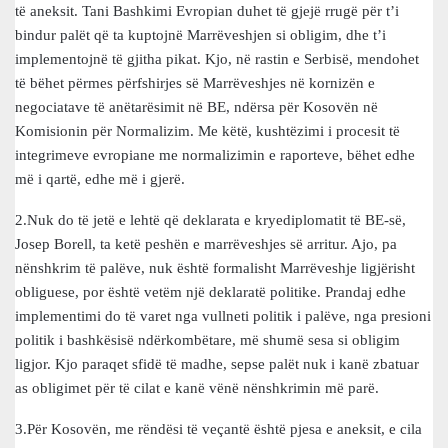
të aneksit. Tani Bashkimi Evropian duhet të gjejë rrugë për t’i
bindur palët që ta kuptojnë Marrëveshjen si obligim, dhe t’i
implementojnë të gjitha pikat. Kjo, në rastin e Serbisë, mendohet
të bëhet përmes përfshirjes së Marrëveshjes në kornizën e
negociatave të anëtarësimit në BE, ndërsa për Kosovën në
Komisionin për Normalizim. Me këtë, kushtëzimi i procesit të
integrimeve evropiane me normalizimin e raporteve, bëhet edhe
më i qartë, edhe më i gjerë.
2.Nuk do të jetë e lehtë që deklarata e kryediplomatit të BE-së,
Josep Borell, ta ketë peshën e marrëveshjes së arritur. Ajo, pa
nënshkrim të palëve, nuk është formalisht Marrëveshje ligjërisht
obliguese, por është vetëm një deklaratë politike. Prandaj edhe
implementimi do të varet nga vullneti politik i palëve, nga presioni
politik i bashkësisë ndërkombëtare, më shumë sesa si obligim
ligjor. Kjo paraqet sfidë të madhe, sepse palët nuk i kanë zbatuar
as obligimet për të cilat e kanë vënë nënshkrimin më parë.
3.Për Kosovën, me rëndësi të veçantë është pjesa e aneksit, e cila