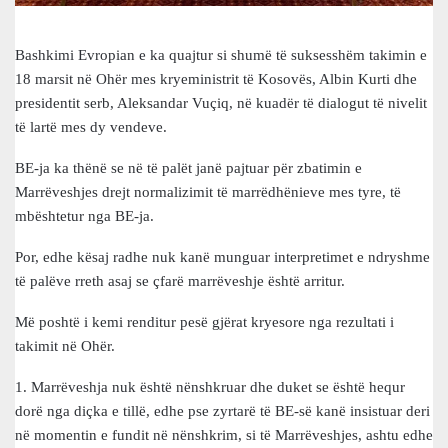
Bashkimi Evropian e ka quajtur si shumë të suksesshëm takimin e
18 marsit në Ohër mes kryeministrit të Kosovës, Albin Kurti dhe
presidentit serb, Aleksandar Vuçiq, në kuadër të dialogut të nivelit
të lartë mes dy vendeve.
BE-ja ka thënë se në të palët janë pajtuar për zbatimin e
Marrëveshjes drejt normalizimit të marrëdhënieve mes tyre, të
mbështetur nga BE-ja.
Por, edhe kësaj radhe nuk kanë munguar interpretimet e ndryshme
të palëve rreth asaj se çfarë marrëveshje është arritur.
Më poshtë i kemi renditur pesë gjërat kryesore nga rezultati i
takimit në Ohër.
1. Marrëveshja nuk është nënshkruar dhe duket se është hequr
dorë nga diçka e tillë, edhe pse zyrtarë të BE-së kanë insistuar deri
në momentin e fundit në nënshkrim, si të Marrëveshjes, ashtu edhe