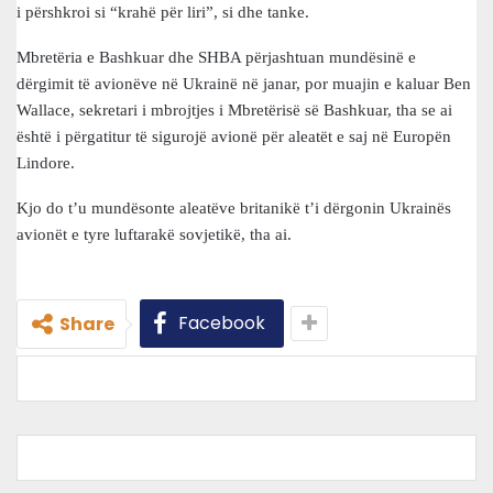
i përshkroi si “krahë për liri”, si dhe tanke.
Mbretëria e Bashkuar dhe SHBA përjashtuan mundësinë e
dërgimit të avionëve në Ukrainë në janar, por muajin e kaluar Ben
Wallace, sekretari i mbrojtjes i Mbretërisë së Bashkuar, tha se ai
është i përgatitur të sigurojë avionë për aleatët e saj në Europën
Lindore.
Kjo do t’u mundësonte aleatëve britanikë t’i dërgonin Ukrainës
avionët e tyre luftarakë sovjetikë, tha ai.
Facebook
Share