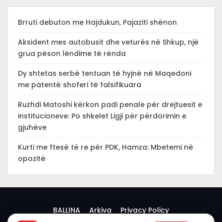
Brruti debuton me Hajdukun, Pajaziti shënon
Aksident mes autobusit dhe veturës në Shkup, një
grua pëson lëndime të rënda
Dy shtetas serbë tentuan të hyjnë në Maqedoni
me patentë shoferi të falsifikuara
Ruzhdi Matoshi kërkon padi penale për drejtuesit e
institucioneve: Po shkelet Ligji për përdorimin e
gjuhëve
Kurti me ftesë të re për PDK, Hamza: Mbetemi në
opozitë
BALLINA
Arkiva
Privacy Policy