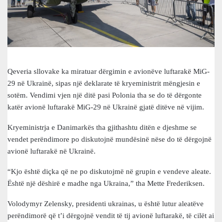
Qeveria sllovake ka miratuar dërgimin e avionëve luftarakë MiG-
29 në Ukrainë, sipas një deklarate të kryeministrit mëngjesin e
sotëm. Vendimi vjen një ditë pasi Polonia tha se do të dërgonte
katër avionë luftarakë MiG-29 në Ukrainë gjatë ditëve në vijim.
Kryeministrja e Danimarkës tha gjithashtu ditën e djeshme se
vendet perëndimore po diskutojnë mundësinë nëse do të dërgojnë
avionë luftarakë në Ukrainë.
“Kjo është diçka që ne po diskutojmë në grupin e vendeve aleate.
Është një dëshirë e madhe nga Ukraina,” tha Mette Frederiksen.
Volodymyr Zelensky, presidenti ukrainas, u është lutur aleatëve
perëndimorë që t’i dërgojnë vendit të tij avionë luftarakë, të cilët ai