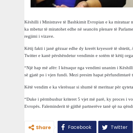
Këshilli i Ministrave të Bashkimit Evropian e ka miratuar n
ka mbetur të miratohet edhe në seancën plenare të Parlamen
regjimi i vizave.
Këtij fakti i janë gëzuar edhe dy krerët kryesorë të shteti
Twitter e kanë përshëndetur vendimin e sotëm të këtij orga
“Një hap më afër: I kënaqur nga vendimi unanim i Këshillit 
së gjatë po i vjen fundi. Mezi presim hapat përfundimtarë t
Këtë vendim e ka vlerësuar si shumë të merituar për qytet
“Duke i përmbushur kriteret 5 vjet më parë, ky proces i von
Evropës. Faleminderit të gjithë partnerëve tanë që na qëndr
Facebook
Twitter
Share