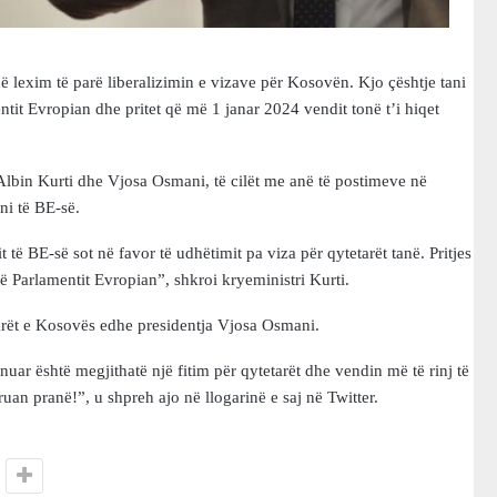
ë lexim të parë liberalizimin e vizave për Kosovën. Kjo çështje tani
tit Evropian dhe pritet që më 1 janar 2024 vendit tonë t’i hiqet
t, Albin Kurti dhe Vjosa Osmani, të cilët me anë të postimeve në
ni të BE-së.
të BE-së sot në favor të udhëtimit pa viza për qytetarët tanë. Pritjes
ë Parlamentit Evropian”, shkroi kryeministri Kurti.
arët e Kosovës edhe presidentja Vjosa Osmani.
uar është megjithatë një fitim për qytetarët dhe vendin më të rinj të
uan pranë!”, u shpreh ajo në llogarinë e saj në Twitter.