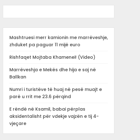
Mashtruesi merr kamionin me marrëveshje,
zhduket pa paguar 11 mijë euro
Rishfaqet Mojtaba Khamenei! (Video)
Marrëveshja e Mekës dhe hija e saj në
Ballkan
Numri i turistëve të huaj në pesë muajt e
parë u rrit me 23.6 përqind
E rëndë në Ksamil, babai përplas
aksidentalisht për vdekje vajzën e tij 4-
vjeçare