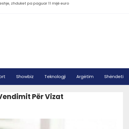
shje, zhduket pa paguar 11 mijë euro
ort
Showbiz
Teknologji
Argëtim
Shëndeti
Vendimit Për Vizat