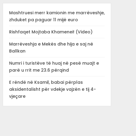
Mashtruesi merr kamionin me marrëveshje,
zhduket pa paguar 11 mijë euro
Rishfaqet Mojtaba Khamenei! (Video)
Marrëveshja e Mekës dhe hija e saj në
Ballkan
Numri i turistëve të huaj në pesë muajt e
parë u rrit me 23.6 përqind
E rëndë në Ksamil, babai përplas
aksidentalisht për vdekje vajzën e tij 4-
vjeçare