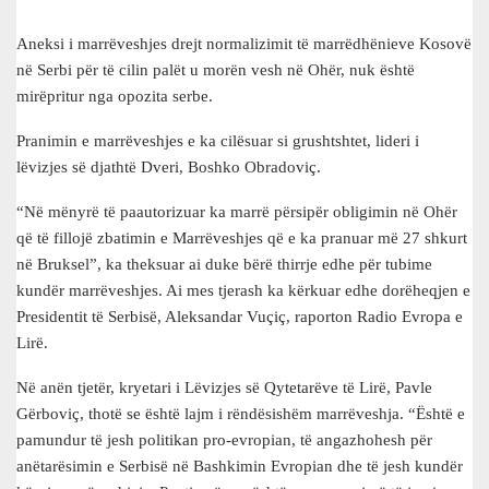
Aneksi i marrëveshjes drejt normalizimit të marrëdhënieve Kosovë
në Serbi për të cilin palët u morën vesh në Ohër, nuk është
mirëpritur nga opozita serbe.
Pranimin e marrëveshjes e ka cilësuar si grushtshtet, lideri i
lëvizjes së djathtë Dveri, Boshko Obradoviç.
“Në mënyrë të paautorizuar ka marrë përsipër obligimin në Ohër
që të fillojë zbatimin e Marrëveshjes që e ka pranuar më 27 shkurt
në Bruksel”, ka theksuar ai duke bërë thirrje edhe për tubime
kundër marrëveshjes. Ai mes tjerash ka kërkuar edhe dorëheqjen e
Presidentit të Serbisë, Aleksandar Vuçiç, raporton Radio Evropa e
Lirë.
Në anën tjetër, kryetari i Lëvizjes së Qytetarëve të Lirë, Pavle
Gërboviç, thotë se është lajm i rëndësishëm marrëveshja. “Është e
pamundur të jesh politikan pro-evropian, të angazhohesh për
anëtarësimin e Serbisë në Bashkimin Evropian dhe të jesh kundër