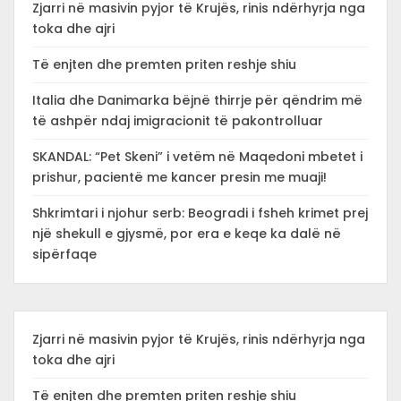
Zjarri në masivin pyjor të Krujës, rinis ndërhyrja nga
toka dhe ajri
Të enjten dhe premten priten reshje shiu
Italia dhe Danimarka bëjnë thirrje për qëndrim më
të ashpër ndaj imigracionit të pakontrolluar
SKANDAL: “Pet Skeni” i vetëm në Maqedoni mbetet i
prishur, pacientë me kancer presin me muaji!
Shkrimtari i njohur serb: Beogradi i fsheh krimet prej
një shekull e gjysmë, por era e keqe ka dalë në
sipërfaqe
Zjarri në masivin pyjor të Krujës, rinis ndërhyrja nga
toka dhe ajri
Të enjten dhe premten priten reshje shiu