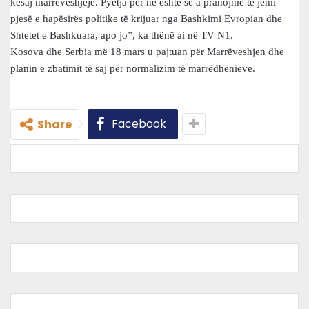
kësaj marrëveshjeje. Pyetja për ne është se a pranojmë të jemi
pjesë e hapësirës politike të krijuar nga Bashkimi Evropian dhe
Shtetet e Bashkuara, apo jo”, ka thënë ai në TV N1.
Kosova dhe Serbia më 18 mars u pajtuan për Marrëveshjen dhe
planin e zbatimit të saj për normalizim të marrëdhënieve.
Facebook
Share