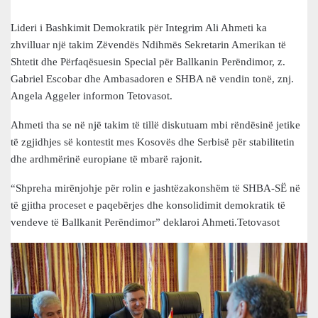
Lideri i Bashkimit Demokratik për Integrim Ali Ahmeti ka
zhvilluar një takim Zëvendës Ndihmës Sekretarin Amerikan të
Shtetit dhe Përfaqësuesin Special për Ballkanin Perëndimor, z.
Gabriel Escobar dhe Ambasadoren e SHBA në vendin tonë, znj.
Angela Aggeler informon Tetovasot.
Ahmeti tha se në një takim të tillë diskutuam mbi rëndësinë jetike
të zgjidhjes së kontestit mes Kosovës dhe Serbisë për stabilitetin
dhe ardhmërinë europiane të mbarë rajonit.
“Shpreha mirënjohje për rolin e jashtëzakonshëm të SHBA-SË në
të gjitha proceset e paqebërjes dhe konsolidimit demokratik të
vendeve të Ballkanit Perëndimor” deklaroi Ahmeti.Tetovasot