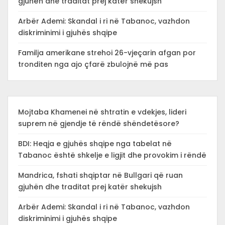
gjuhën dhe traditat prej katër shekujsh
Arbër Ademi: Skandal i ri në Tabanoc, vazhdon
diskriminimi i gjuhës shqipe
Familja amerikane strehoi 26-vjeçarin afgan por
tronditen nga ajo çfarë zbulojnë më pas
Mojtaba Khamenei në shtratin e vdekjes, lideri
suprem në gjendje të rëndë shëndetësore?
BDI: Heqja e gjuhës shqipe nga tabelat në
Tabanoc është shkelje e ligjit dhe provokim i rëndë
Mandrica, fshati shqiptar në Bullgari që ruan
gjuhën dhe traditat prej katër shekujsh
Arbër Ademi: Skandal i ri në Tabanoc, vazhdon
diskriminimi i gjuhës shqipe