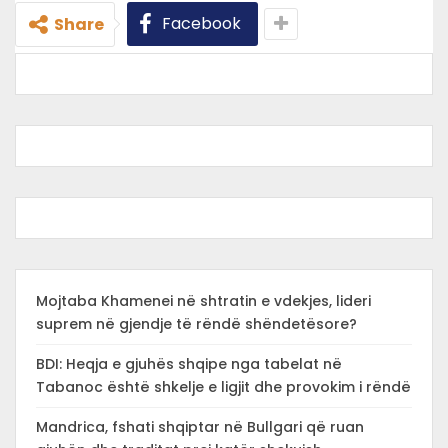
Facebook
Share
Mojtaba Khamenei në shtratin e vdekjes, lideri
suprem në gjendje të rëndë shëndetësore?
BDI: Heqja e gjuhës shqipe nga tabelat në
Tabanoc është shkelje e ligjit dhe provokim i rëndë
Mandrica, fshati shqiptar në Bullgari që ruan