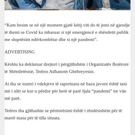
“Kam besim se në një moment gjatë këtij viti do të jemi në gjendje
të themi se Covid ka mbaruar si një emergjencë e shëndetit publik
me shqetësim ndërkombëtar dhe si një pandemi”.
ADVERTISING
Kështu ka deklaruar drejtori i përgjithshëm i Organizatës Botërore
të Shëndetësisë, Tedros Adhanom Ghebreyesus.
Ai tha se numri i vdekjeve të raportuara në baza javore është tani
më i ulët se kur u përdor për herë të parë fjala “pandemi” tre vite
më parë.
Tedros tha gjithashtu se përmirësimi është i rëndësishëm për të
marrë masa për të tilla situata.