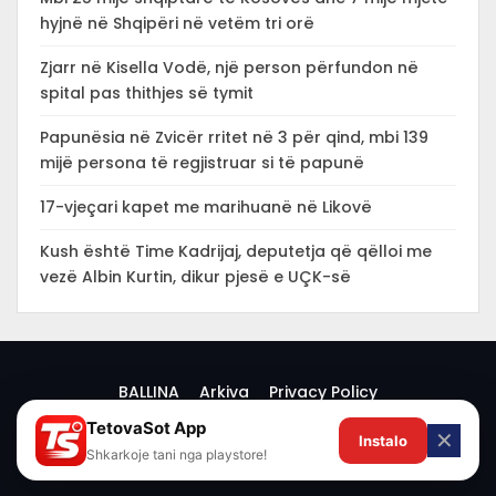
hyjnë në Shqipëri në vetëm tri orë
Zjarr në Kisella Vodë, një person përfundon në
spital pas thithjes së tymit
Papunësia në Zvicër rritet në 3 për qind, mbi 139
mijë persona të regjistruar si të papunë
17-vjeçari kapet me marihuanë në Likovë
Kush është Time Kadrijaj, deputetja që qëlloi me
vezë Albin Kurtin, dikur pjesë e UÇK-së
BALLINA
Arkiva
Privacy Policy
TetovaSot App
✕
Instalo
© 2026 -
Shkarkoje tani nga playstore!