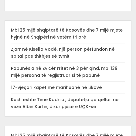
Mbi 25 mijë shqiptarë të Kosovës dhe 7 mijë mjete
hyjnë në Shqipëri në vetëm tri orë
Zjarr në Kisella Vodë, një person përfundon në
spital pas thithjes së tymit
Papunësia në Zvicër rritet në 3 për qind, mbi 139
mijë persona të regjistruar si të papunë
17-vjeçari kapet me marihuanë në Likovë
Kush është Time Kadrijaj, deputetja që qëlloi me
vezë Albin Kurtin, dikur pjesë e UÇK-së
Mbi 25 mijë shqiptarë të Kosovës dhe 7 mijë mjete