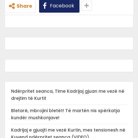
Facebook
Share
Ndërpritet seanca, Time Kadrijaj gjuan me vezë në
drejtim të Kurtit
Bletarë, mbrojini bletët! Të martën nis spërkatja
kundër mushkonjave!
Kadrijaj e gjuajti me vezë Kurtin, mes tensionesh në
Kuvend ndërpritet seanca (VIDEO)