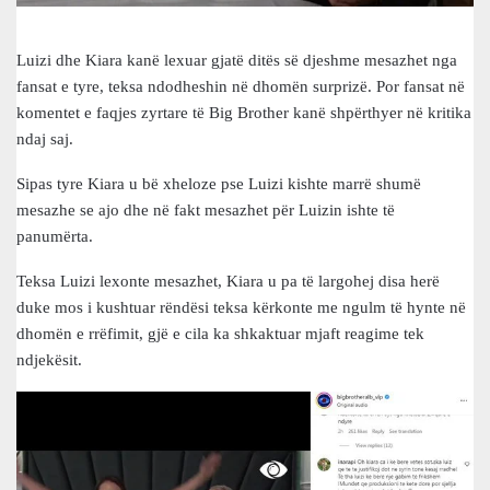
Luizi dhe Kiara kanë lexuar gjatë ditës së djeshme mesazhet nga
fansat e tyre, teksa ndodheshin në dhomën surprizë. Por fansat në
komentet e faqjes zyrtare të Big Brother kanë shpërthyer në kritika
ndaj saj.
Sipas tyre Kiara u bë xheloze pse Luizi kishte marrë shumë
mesazhe se ajo dhe në fakt mesazhet për Luizin ishte të
panumërta.
Teksa Luizi lexonte mesazhet, Kiara u pa të largohej disa herë
duke mos i kushtuar rëndësi teksa kërkonte me ngulm të hynte në
dhomën e rrëfimit, gjë e cila ka shkaktuar mjaft reagime tek
ndjekësit.