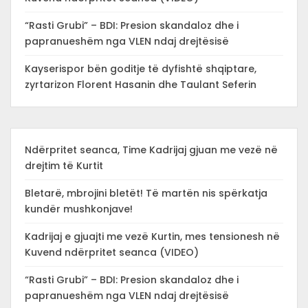
“Rasti Grubi” – BDI: Presion skandaloz dhe i
papranueshëm nga VLEN ndaj drejtësisë
Kayserispor bën goditje të dyfishtë shqiptare,
zyrtarizon Florent Hasanin dhe Taulant Seferin
Ndërpritet seanca, Time Kadrijaj gjuan me vezë në
drejtim të Kurtit
Bletarë, mbrojini bletët! Të martën nis spërkatja
kundër mushkonjave!
Kadrijaj e gjuajti me vezë Kurtin, mes tensionesh në
Kuvend ndërpritet seanca (VIDEO)
“Rasti Grubi” – BDI: Presion skandaloz dhe i
papranueshëm nga VLEN ndaj drejtësisë