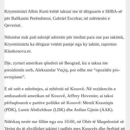
Kryeministri Albin Kurti është takuar me të dërguarin e SHBA-së
për Ballkanin Perëndimor, Gabriel Escobar, në ndërtesën e
Qeverisë.
Ndonëse nuk pati ndonjë adresim për mediat para ose pas takimit,
Kryeministria ka dërguar vetëm pamje nga ky takim, raporton
Klankosova.tv.
Dje, zyrtari amerikan qëndroi në Beograd, ku u takua me
presidentin serb, Aleksandar Vuçiq, por edhe me “opozitën pro-
evropiane”.
E në orët e mbrëmjes, ai mbërriti në Kosovë. Në rezidencën e
ambasadorit amerikan në Kosovë, Jeffrey Hovenier, ai takoi
përfaqësuesit e partive politike në Kosovë: Memli Krasniqin
(PDK), Lumir Abdixhikun (LDK) dhe Ardian Gjinin (AAK).
Ndërkaq nesër me fillim nga ora 10:00, në Ohër të Maqedonisë së
Veriut do të zhvillohet takimi i radhës mes Kosovës dhe Serbisë në