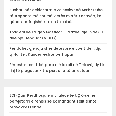
Bushati për deklaratat e Zelenskyt në Serbi: Duhej
të tregonte më shumë vlerësim për Kosovën, ka
qëndruar fuqishëm krah Ukrainës
Tragjedi në rrugën Gostivar -Strazhë. Një i vdekur
dhe një i lenduar (VIDEO)
Rëndohet gjendja shëndetësore e Joe Biden, djali i
tij Hunter: Kanceri është përhapur
Përleshje me thikë para një lokali në Tetovë, dy të
rinj të plagosur – tre persona të arrestuar
BDI-Çair: Përdhosja e muraleve të UÇK-së në
përvjetorin e rënies së Komandant Telit është
provokim i rëndë