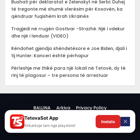
Bushati për deklaratat e Zelenskyt në Serbi: Duhej
të tregonte më shumë vlerësim për Kosovën, ka
qëndruar fuqishëm krah Ukrainës
Tragjedi në rrugën Gostivar -Strazhë. Një i vdekur
dhe një i lenduar (VIDEO)
Rëndohet gjendja shëndetësore e Joe Biden, djali i
tij Hunter: Kanceri është përhapur
Përleshje me thikë para një lokali në Tetovë, dy të
rinj të plagosur – tre persona të arrestuar
BALLINA
Arkiva
Privacy Policy
TetovaSot App
✕
Instalo
© 2026 -
Shkarkoje tani nga playstore!