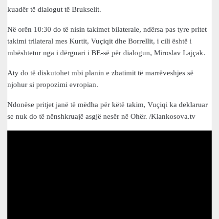
kuadër të dialogut të Brukselit.
Në orën 10:30 do të nisin takimet bilaterale, ndërsa pas tyre pritet
takimi trilateral mes Kurtit, Vuçiqit dhe Borrellit, i cili është i
mbështetur nga i dërguari i BE-së për dialogun, Miroslav Lajçak.
Aty do të diskutohet mbi planin e zbatimit të marrëveshjes së
njohur si propozimi evropian.
Ndonëse pritjet janë të mëdha për këtë takim, Vuçiqi ka deklaruar
se nuk do të nënshkruajë asgjë nesër në Ohër. /Klankosova.tv