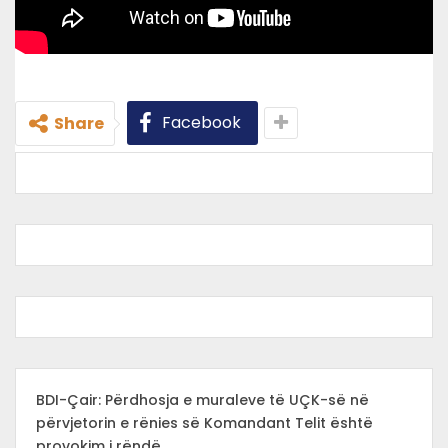
Facebook
Share
BDI-Çair: Përdhosja e muraleve të UÇK-së në
përvjetorin e rënies së Komandant Telit është
provokim i rëndë