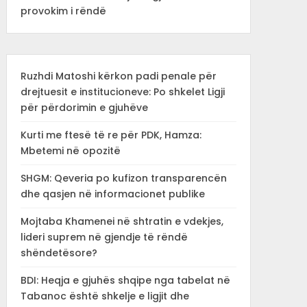
provokim i rëndë
Ruzhdi Matoshi kërkon padi penale për
drejtuesit e institucioneve: Po shkelet Ligji
për përdorimin e gjuhëve
Kurti me ftesë të re për PDK, Hamza:
Mbetemi në opozitë
SHGM: Qeveria po kufizon transparencën
dhe qasjen në informacionet publike
Mojtaba Khamenei në shtratin e vdekjes,
lideri suprem në gjendje të rëndë
shëndetësore?
BDI: Heqja e gjuhës shqipe nga tabelat në
Tabanoc është shkelje e ligjit dhe