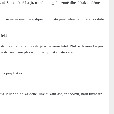
, në Sanxhak të Laçit, tronditi të gjithë zonë dhe shkaktoi dëme
hur se në momentin e shpërthimit ata janë frikësuar dhe ai ka dalë
 lekë.
licinë dhe morëm vesh që ishte vënë tritol. Nuk e di nëse ka pasur
dritaret janë plasaritur, tjengullat i patë vetë.
ma prej frikës.
çatia. Kushdo që ka qenë, unë si kam asnjërit borxh, kam biznesin