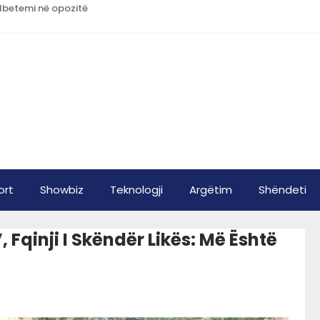
 Mbetemi në opozitë
ort
Showbiz
Teknologji
Argëtim
Shëndeti
Fqinji I Skëndër Likës: Më Është