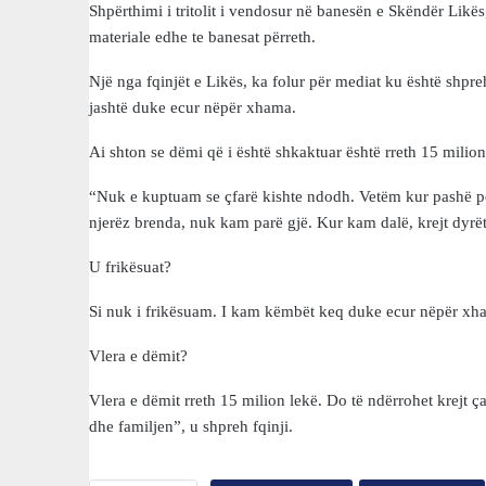
Shpërthimi i tritolit i vendosur në banesën e Skëndër Likës
materiale edhe te banesat përreth.
Një nga fqinjët e Likës, ka folur për mediat ku është shpre
jashtë duke ecur nëpër xhama.
Ai shton se dëmi që i është shkaktuar është rreth 15 milion
“Nuk e kuptuam se çfarë kishte ndodh. Vetëm kur pashë po
njerëz brenda, nuk kam parë gjë. Kur kam dalë, krejt dyrët e 
U frikësuat?
Si nuk i frikësuam. I kam këmbët keq duke ecur nëpër xha
Vlera e dëmit?
Vlera e dëmit rreth 15 milion lekë. Do të ndërrohet krejt 
dhe familjen”, u shpreh fqinji.