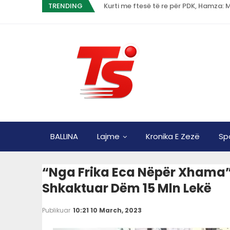
TRENDING
Kurti me ftesë të re për PDK, Hamza:
BALLINA
Lajme
Kronika E Zezë
Sp
“Nga Frika Eca Nëpër Xhama”, 
Shkaktuar Dëm 15 Mln Lekë
Publikuar
10:21 10 March, 2023