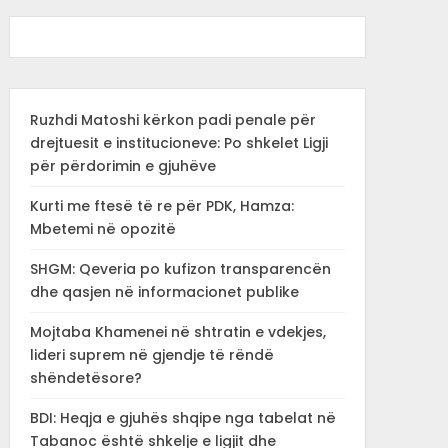
Ruzhdi Matoshi kërkon padi penale për
drejtuesit e institucioneve: Po shkelet Ligji
për përdorimin e gjuhëve
Kurti me ftesë të re për PDK, Hamza:
Mbetemi në opozitë
SHGM: Qeveria po kufizon transparencën
dhe qasjen në informacionet publike
Mojtaba Khamenei në shtratin e vdekjes,
lideri suprem në gjendje të rëndë
shëndetësore?
BDI: Heqja e gjuhës shqipe nga tabelat në
Tabanoc është shkelje e ligjit dhe