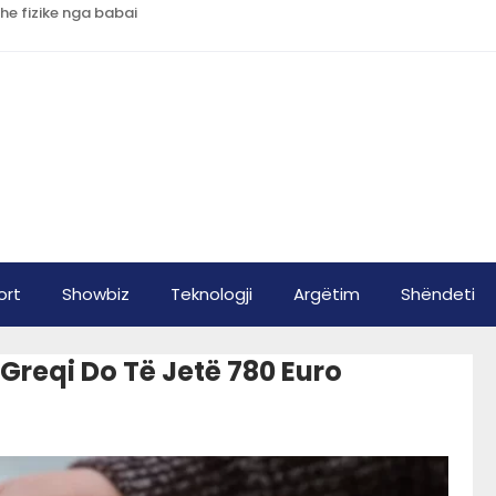
he fizike nga babai
ort
Showbiz
Teknologji
Argëtim
Shëndeti
 Greqi Do Të Jetë 780 Euro