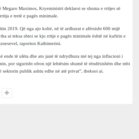
në Megaro Maximos, Kryeministri deklaroi se shuma e rritjes së
ritja e tretë e pagës minimale.
vitin 2019. Që nga ajo kohë, në të ardhurat e afërsisht 600 mijë
tha ai teksa shtoi se kjo rritje e pagës minimale është në kufirin e
iznesevel, raporton Kathimerini.
ende të ulëta dhe ato janë të ndrydhura më tej nga inflacioni i
emin, por sigurisht ofron një lehtësim shumë të rëndësishëm dhe mbi
ë sektorin publik ashtu edhe në atë privat”, theksoi ai.