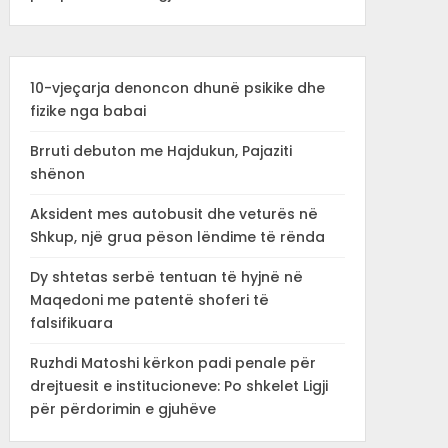
10-vjeçarja denoncon dhunë psikike dhe
fizike nga babai
Brruti debuton me Hajdukun, Pajaziti
shënon
Aksident mes autobusit dhe veturës në
Shkup, një grua pëson lëndime të rënda
Dy shtetas serbë tentuan të hyjnë në
Maqedoni me patentë shoferi të
falsifikuara
Ruzhdi Matoshi kërkon padi penale për
drejtuesit e institucioneve: Po shkelet Ligji
për përdorimin e gjuhëve