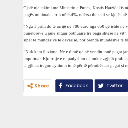
Gjatë një takimi me Ministrin e Punës, Kostis Hatzidakis 
pagës minimale arrin në 9.4%, ndërsa theksoi se kjo është r
“Nga 1 prilli do të arrijë në 780 euro nga 650 që ishte në 
punëtorëve u janë shtuar pothuajse tre paga shtesë në vit”, 
sipër të mundësive të qeverisë, por brenda mundësive të b
“Nuk kam iluzione. Ne e dimë që në vendin tonë pagat janë 
importuar. Kjo rritje e re padyshim që nuk e zgjidh probl
të gjitha, tregon synimin tonë për të përmirësuar pagat si n
Facebook
Twitter
Share