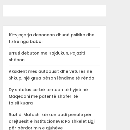
10-vjeçarja denoncon dhunë psikike dhe
fizike nga babai
Brruti debuton me Hajdukun, Pajaziti
shënon
Aksident mes autobusit dhe veturës në
Shkup, një grua pëson lëndime të rënda
Dy shtetas serbë tentuan të hyjnë në
Maqedoni me patentë shoferi të
falsifikuara
Ruzhdi Matoshi kërkon padi penale për
drejtuesit e institucioneve: Po shkelet Ligji
për përdorimin e gjuhëve