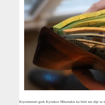
Kryeministri grek Kyriakos Mitsotakis ka bërë me dije se n