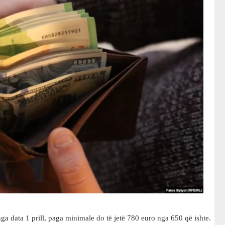
ga data 1 prill, paga minimale do të jetë 780 euro nga 650 që ishte.