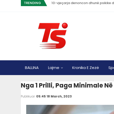
TRENDING
10-vjeçarja denoncon dhunë psikike d
BALLINA
Lajme
Kronika E Zezë
Sp
Nga 1 Prilli, Paga Minimale Në
Publikuar
05:45 18 March, 2023