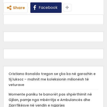
Facebook
Share
Cristiano Ronaldo tregon se çka ka në garazhin e
tij luksoz – mahnit me koleksionin milionësh të
veturave
Momente paniku te banorët pas shpërthimit në
Gjilan, pamje nga mbërritja e Ambulancës dhe
Zjarrfikësve në vendin e ngjarjes