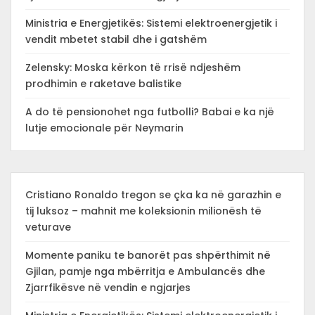
Ministria e Energjetikës: Sistemi elektroenergjetik i
vendit mbetet stabil dhe i gatshëm
Zelensky: Moska kërkon të rrisë ndjeshëm
prodhimin e raketave balistike
A do të pensionohet nga futbolli? Babai e ka një
lutje emocionale për Neymarin
Cristiano Ronaldo tregon se çka ka në garazhin e
tij luksoz – mahnit me koleksionin milionësh të
veturave
Momente paniku te banorët pas shpërthimit në
Gjilan, pamje nga mbërritja e Ambulancës dhe
Zjarrfikësve në vendin e ngjarjes