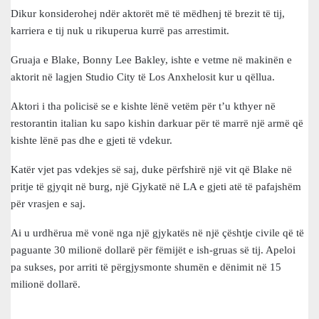
Dikur konsiderohej ndër aktorët më të mëdhenj të brezit të tij,
karriera e tij nuk u rikuperua kurrë pas arrestimit.
Gruaja e Blake, Bonny Lee Bakley, ishte e vetme në makinën e
aktorit në lagjen Studio City të Los Anxhelosit kur u qëllua.
Aktori i tha policisë se e kishte lënë vetëm për t’u kthyer në
restorantin italian ku sapo kishin darkuar për të marrë një armë që
kishte lënë pas dhe e gjeti të vdekur.
Katër vjet pas vdekjes së saj, duke përfshirë një vit që Blake në
pritje të gjyqit në burg, një Gjykatë në LA e gjeti atë të pafajshëm
për vrasjen e saj.
Ai u urdhërua më vonë nga një gjykatës në një çështje civile që të
paguante 30 milionë dollarë për fëmijët e ish-gruas së tij. Apeloi
pa sukses, por arriti të përgjysmonte shumën e dënimit në 15
milionë dollarë.