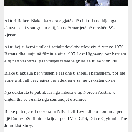
Aktori Robert Blake, karriera e gjatë e të cilit u la në hije nga
akuzat se ai vrau gruan e tij, ka ndërruar jetë në moshën 89-
vjeçare.
Ai njihej si heroi titullar i serialit detektiv televiziv të viteve 1970
Baretta dhe luajti në filmin e vitit 1997 Lost Highway, por karriera
e tij pati vështirësi pas vrasjes fatale të gruas së tij në vitin 2001.
Blake u akuzua për vrasjen e saj dhe u shpall i pafajshëm, por më
vonë u shpall përgjegjës për vdekjen e saj në gjykatën civile.
Një deklaratë të publikuar nga mbesa e tij, Noreen Austin, të
enjten tha se vuante nga sëmundjet e zemrës.
Blake pati një rol në serialin NBC Hell Town dhe u nominua për
një Emmy për filmin e krijuar për TV të CBS, Dita e Gjykimit: The
John List Story.