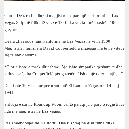
Gloria Dea, e shpallur si magjistarja e parë që performoi në Las
Vegas Strip në fillim të viteve 1940, ka vdekur në moshën 100-
vjeçare.
Dea u zhvendos nga Kalifornia në Las Vegas në vitin 1980.
Magjistari i famshëm David Copperfield u miqësua me të në vitet e
saj të mëvonshme.
“Gloria ishte e mrekullueshme. Ajo ishte simpatike qesharake dhe
tërheqëse”, tha Copperfield për gazetën. “Ishte një nder ta njihja.”
Dea ishte 19 vjeç kur performoi në El Rancho Vegas më 14 maj
1941.
Shfaqja e saj në Roundup Room është paraqitja e parë e regjistruar
nga një magjistar në Las Vegas.
Pas zhvendosjes në Kaliforni, Dea u shfaq në disa filma duke