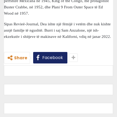
përfshirë Mexicana në 1945, King of the Congo, me protagonist
Buster Crabbe, në 1952, dhe Plani 9 From Outer Space të Ed
Wood në 1957.
Sipas Revieë-Journal, Dea ishte një fëmijë i vetëm dhe nuk kishte
asnjë familje të ngushtë. Burri i saj Sam Anzalone, një ish-
ekzekutiv i shitjeve të makinave në Kaliforni, vdiq në janar 2022.
Facebook
Share