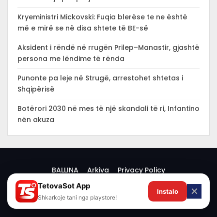
Kryeministri Mickovski: Fuqia blerëse te ne është
më e mirë se në disa shtete të BE-së
Aksident i rëndë në rrugën Prilep–Manastir, gjashtë
persona me lëndime të rënda
Punonte pa leje në Strugë, arrestohet shtetas i
Shqipërisë
Botërori 2030 në mes të një skandali të ri, Infantino
nën akuza
BALLINA
Arkiva
Privacy Policy
TetovaSot App
✕
Instalo
© 2026 -
Shkarkoje tani nga playstore!