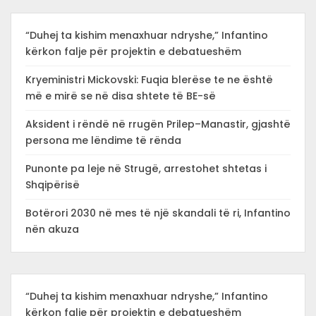
“Duhej ta kishim menaxhuar ndryshe,” Infantino
kërkon falje për projektin e debatueshëm
Kryeministri Mickovski: Fuqia blerëse te ne është
më e mirë se në disa shtete të BE-së
Aksident i rëndë në rrugën Prilep–Manastir, gjashtë
persona me lëndime të rënda
Punonte pa leje në Strugë, arrestohet shtetas i
Shqipërisë
Botërori 2030 në mes të një skandali të ri, Infantino
nën akuza
“Duhej ta kishim menaxhuar ndryshe,” Infantino
kërkon falje për projektin e debatueshëm