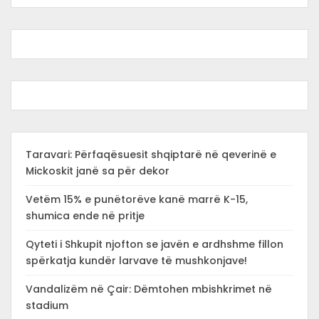
Taravari: Përfaqësuesit shqiptarë në qeverinë e
Mickoskit janë sa për dekor
Vetëm 15% e punëtorëve kanë marrë K-15,
shumica ende në pritje
Qyteti i Shkupit njofton se javën e ardhshme fillon
spërkatja kundër larvave të mushkonjave!
Vandalizëm në Çair: Dëmtohen mbishkrimet në
stadium