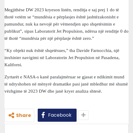
Megjithëse DW 2023 kryeson listën, renditja e saj prej 1 do të
thotë vetëm se “mundësia e përplasjes është jashtëzakonisht e
pamundur, nuk ka nevojë për vëmendjen apo shqetësimin e
publikut”, sipas Laboratorit Jet Propulsion, ndërsa një renditje 0 do
të thotë “mundësia për një përplasje është zero.”
“Ky objekt nuk është shqetësues,” tha Davide Farnocchia, një
inxhinier navigimi në Laboratorin Jet Propulsion në Pasadena,
Kaliforni.
Zyrtarët e NASA-s kanë paralajmëruar se gjasat e ndikimit mund
të ndryshohen në mënyrë dramatike pasi janë mbledhur më shumë
vëzhgime të 2023 DW dhe janë kryer analiza shtesë.
Facebook
Share