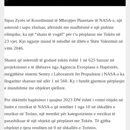
Sipas Zyrës së Koordinimit të Mbrojtjes Planetare të NASA-s, një
asteroid i sapo zbuluar, afërsisht me madhësinë e një pishine
olimpike, ka një “shans të vogël” për t’u përplasur me Tokën në
23 vjet. Kjo ngjarje mund të ndodhë në ditën e Shën Valentinit në
vitin 2046.
Shansi që asteroidi të godasë tokën është 1 në 625 bazuar në
projeksionet e të dhënave nga Agjencia Evropiane e Hapësirës, ​​
megjithëse sistemi Sentry i Laboratorit Jet Propulsion i NASA-s ka
llogaritur shanset më afër 1 në 560. Ky i fundit gjurmon përplasjet
e mundshme me objektet qiellore.
Por shkëmbi hapësinor i quajtur 2023 DW është i vetmi objekt në
listën e rrezikut të NASA-s që renditet 1 nga 10 në shkallën e
rrezikut në Torino, një metrikë për kategorizimin e rrezikut të
parashikuar të një objekti që përplaset me Tokën. Të gjitha
objektet e tjera renditen në 0 në shkallën e Torinos.