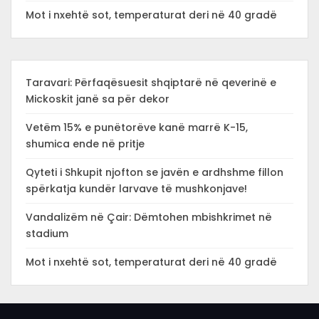
Mot i nxehtë sot, temperaturat deri në 40 gradë
Taravari: Përfaqësuesit shqiptarë në qeverinë e
Mickoskit janë sa për dekor
Vetëm 15% e punëtorëve kanë marrë K-15,
shumica ende në pritje
Qyteti i Shkupit njofton se javën e ardhshme fillon
spërkatja kundër larvave të mushkonjave!
Vandalizëm në Çair: Dëmtohen mbishkrimet në
stadium
Mot i nxehtë sot, temperaturat deri në 40 gradë