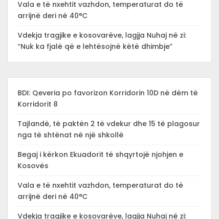
Vala e të nxehtit vazhdon, temperaturat do të
arrijnë deri në 40°C
Vdekja tragjike e kosovarëve, lagjja Nuhaj në zi:
“Nuk ka fjalë që e lehtësojnë këtë dhimbje”
BDI: Qeveria po favorizon Korridorin 10D në dëm të
Korridorit 8
Tajlandë, të paktën 2 të vdekur dhe 15 të plagosur
nga të shtënat në një shkollë
Begaj i kërkon Ekuadorit të shqyrtojë njohjen e
Kosovës
Vala e të nxehtit vazhdon, temperaturat do të
arrijnë deri në 40°C
Vdekja tragjike e kosovarëve, lagjja Nuhaj në zi: