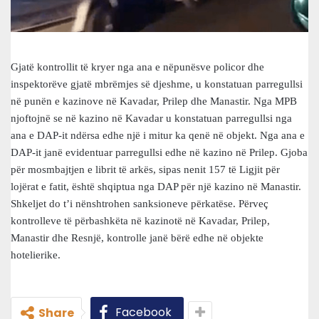
Gjatë kontrollit të kryer nga ana e nëpunësve policor dhe
inspektorëve gjatë mbrëmjes së djeshme, u konstatuan parregullsi
në punën e kazinove në Kavadar, Prilep dhe Manastir. Nga MPB
njoftojnë se në kazino në Kavadar u konstatuan parregullsi nga
ana e DAP-it ndërsa edhe një i mitur ka qenë në objekt. Nga ana e
DAP-it janë evidentuar parregullsi edhe në kazino në Prilep. Gjoba
për mosmbajtjen e librit të arkës, sipas nenit 157 të Ligjit për
lojërat e fatit, është shqiptua nga DAP për një kazino në Manastir.
Shkeljet do t’i nënshtrohen sanksioneve përkatëse. Përveç
kontrolleve të përbashkëta në kazinotë në Kavadar, Prilep,
Manastir dhe Resnjë, kontrolle janë bërë edhe në objekte
hotelierike.
Facebook
Share